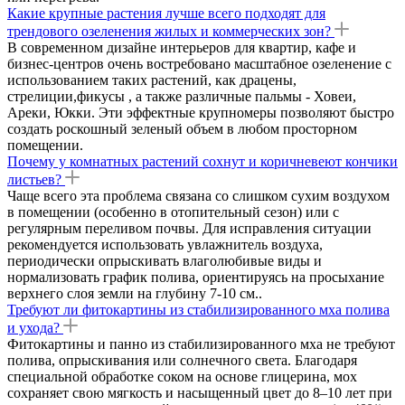
Какие крупные растения лучше всего подходят для
трендового озеленения жилых и коммерческих зон?
В современном дизайне интерьеров для квартир, кафе и
бизнес-центров очень востребовано масштабное озеленение с
использованием таких растений, как драцены,
стрелиции,фикусы , а также различные пальмы - Ховеи,
Ареки, Юкки. Эти эффектные крупномеры позволяют быстро
создать роскошный зеленый объем в любом просторном
помещении.
Почему у комнатных растений сохнут и коричневеют кончики
листьев?
Чаще всего эта проблема связана со слишком сухим воздухом
в помещении (особенно в отопительный сезон) или с
регулярным переливом почвы. Для исправления ситуации
рекомендуется использовать увлажнитель воздуха,
периодически опрыскивать влаголюбивые виды и
нормализовать график полива, ориентируясь на просыхание
верхнего слоя земли на глубину 7-10 см..
Требуют ли фитокартины из стабилизированного мха полива
и ухода?
Фитокартины и панно из стабилизированного мха не требуют
полива, опрыскивания или солнечного света. Благодаря
специальной обработке соком на основе глицерина, мох
сохраняет свою мягкость и насыщенный цвет до 8–10 лет при