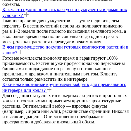
объекты.
Как часто нужно поливать кактусы и суккуленты в домашних
условиях?
Главное правило для суккулентов — лучше недолить, чем
перелить. В весенне-летний период их поливают примерно
раз в 1–2 недели после полного высыхания земляного кома, а
в холодное время года полив сокращают до одного раза в
месяц, так как растения переходят в режим покоя.
В чем преимущество покупки готовых комплектов растений в
кашпо?
Готовые комплекты экономят время и гарантируют 100%
приживаемость. Растения уже профессионально пересажены
биологами в подходящие по размеру и стилю кашпо с
правильным дренажом и питательным грунтом. Клиенту
остается только разместить их в интерьере.
Какие эксклюзивные крупномеры выбрать для премиального
интерьера или холла?
Для создания статусных интерьерных акцентов в просторных
холлах и гостиных мы применяем крупные архитектурные
растения. Оптимальный выбор — взрослые фикусы
(например, Лирата или Али), раскидистые стрелиции Николая
и высокие драцены. Они мгновенно преображают
пространство и добавляют визуальный объем.