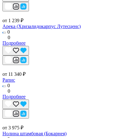
от 1 239 ₽
Арека (Хризалидокарпус Лутесценс)
0
0
Подробнее
от 11 340 ₽
Рапис
0
0
Подробнее
от 3 975 ₽
Нолина штамбовая (Бокарнея)