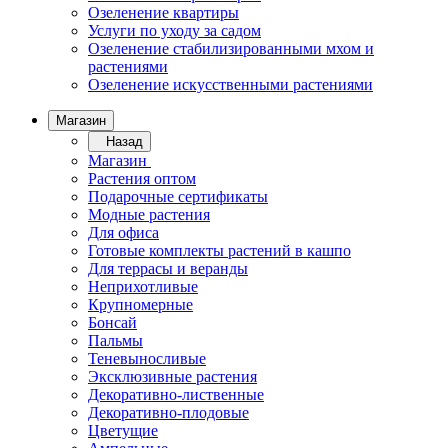
Озеленение квартиры
Услуги по уходу за садом
Озеленение стабилизированными мхом и
растениями
Озеленение искусственными растениями
Магазин
Назад
Магазин
Растения оптом
Подарочные сертификаты
Модные растения
Для офиса
Готовые комплекты растений в кашпо
Для террасы и веранды
Неприхотливые
Крупномерные
Бонсай
Пальмы
Теневыносливые
Эксклюзивные растения
Декоративно-лиственные
Декоративно-плодовые
Цветущие