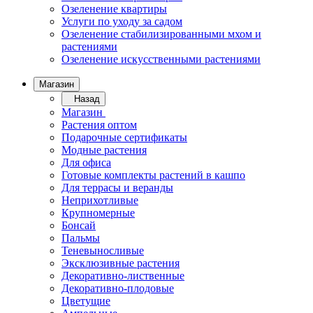
Озеленение квартиры
Услуги по уходу за садом
Озеленение стабилизированными мхом и
растениями
Озеленение искусственными растениями
Магазин
Назад
Магазин
Растения оптом
Подарочные сертификаты
Модные растения
Для офиса
Готовые комплекты растений в кашпо
Для террасы и веранды
Неприхотливые
Крупномерные
Бонсай
Пальмы
Теневыносливые
Эксклюзивные растения
Декоративно-лиственные
Декоративно-плодовые
Цветущие