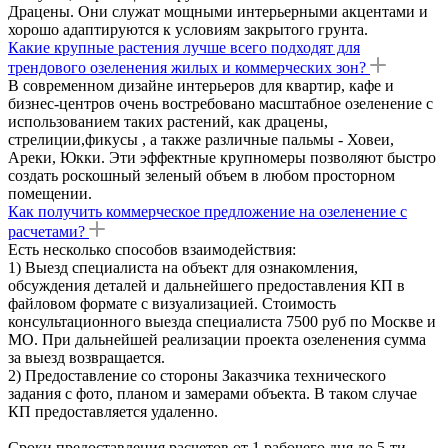
Драцены. Они служат мощными интерьерными акцентами и
хорошо адаптируются к условиям закрытого грунта.
Какие крупные растения лучше всего подходят для
трендового озеленения жилых и коммерческих зон?
В современном дизайне интерьеров для квартир, кафе и
бизнес-центров очень востребовано масштабное озеленение с
использованием таких растений, как драцены,
стрелиции,фикусы , а также различные пальмы - Ховеи,
Ареки, Юкки. Эти эффектные крупномеры позволяют быстро
создать роскошный зеленый объем в любом просторном
помещении.
Как получить коммерческое предложение на озеленение с
расчетами?
Есть несколько способов взаимодействия:
1) Выезд специалиста на объект для ознакомления,
обсуждения деталей и дальнейшего предоставления КП в
файловом формате с визуализацией. Стоимость
консультационного выезда специалиста 7500 руб по Москве и
МО. При дальнейшей реализации проекта озеленения сумма
за выезд возвращается.
2) Предоставление со стороны Заказчика технического
задания с фото, планом и замерами объекта. В таком случае
КП предоставляется удаленно.
Сроки предоставления расчетов от 1 рабочего дня до 5-ти