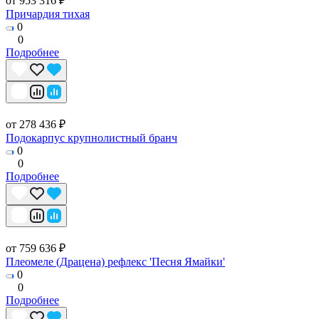
от 953 316 ₽
Причардия тихая
0
0
Подробнее
от 278 436 ₽
Подокарпус крупнолистный бранч
0
0
Подробнее
от 759 636 ₽
Плеомеле (Драцена) рефлекс 'Песня Ямайки'
0
0
Подробнее