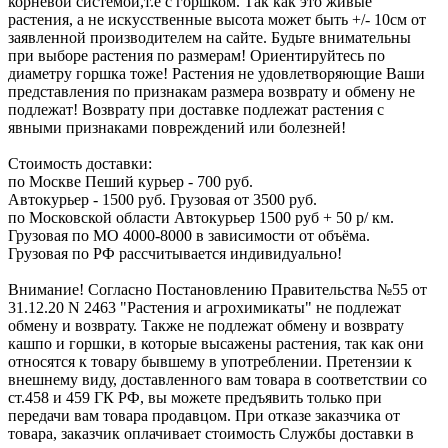
корневой системой,т.е с горшком. Так как это живые
растения, а не искусственные высота может быть +/- 10см от
заявленной производителем на сайте. Будьте внимательны
при выборе растения по размерам! Ориентируйтесь по
диаметру горшка тоже! Растения не удовлетворяющие Ваши
представления по признакам размера возврату и обмену не
подлежат! Возврату при доставке подлежат растения с
явными признаками повреждений или болезней!
Стоимость доставки:
по Москве Пеший курьер - 700 руб.
Автокурьер - 1500 руб. Грузовая от 3500 руб.
по Московской области Автокурьер 1500 руб + 50 р/ км.
Грузовая по МО 4000-8000 в зависимости от объёма.
Грузовая по РФ рассчитывается индивидуально!
Внимание! Согласно Постановлению Правительства №55 от
31.12.20 N 2463 "Растения и агрохимикаты" не подлежат
обмену и возврату. Также не подлежат обмену и возврату
кашпо и горшки, в которые высажены растения, так как они
относятся к товару бывшему в употреблении. Претензии к
внешнему виду, доставленного вам товара в соответствии со
ст.458 и 459 ГК РФ, вы можете предъявить только при
передачи вам товара продавцом. При отказе заказчика от
товара, заказчик оплачивает стоимость Службы доставки в