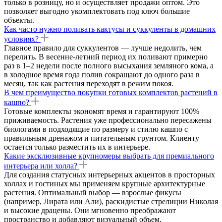
только в розницу, но и осуществляет продажи оптом. Это
позволяет выгодно укомплектовать под ключ большие
объекты.
Как часто нужно поливать кактусы и суккуленты в домашних
условиях?
Главное правило для суккулентов — лучше недолить, чем
перелить. В весенне-летний период их поливают примерно
раз в 1–2 недели после полного высыхания земляного кома, а
в холодное время года полив сокращают до одного раза в
месяц, так как растения переходят в режим покоя.
В чем преимущество покупки готовых комплектов растений в
кашпо?
Готовые комплекты экономят время и гарантируют 100%
приживаемость. Растения уже профессионально пересажены
биологами в подходящие по размеру и стилю кашпо с
правильным дренажом и питательным грунтом. Клиенту
остается только разместить их в интерьере.
Какие эксклюзивные крупномеры выбрать для премиального
интерьера или холла?
Для создания статусных интерьерных акцентов в просторных
холлах и гостиных мы применяем крупные архитектурные
растения. Оптимальный выбор — взрослые фикусы
(например, Лирата или Али), раскидистые стрелиции Николая
и высокие драцены. Они мгновенно преображают
пространство и добавляют визуальный объем.