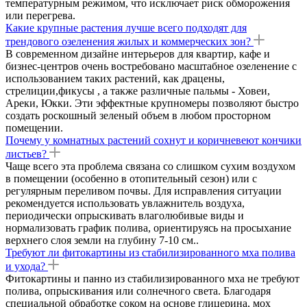
температурным режимом, что исключает риск обморожения
или перегрева.
Какие крупные растения лучше всего подходят для
трендового озеленения жилых и коммерческих зон?
В современном дизайне интерьеров для квартир, кафе и
бизнес-центров очень востребовано масштабное озеленение с
использованием таких растений, как драцены,
стрелиции,фикусы , а также различные пальмы - Ховеи,
Ареки, Юкки. Эти эффектные крупномеры позволяют быстро
создать роскошный зеленый объем в любом просторном
помещении.
Почему у комнатных растений сохнут и коричневеют кончики
листьев?
Чаще всего эта проблема связана со слишком сухим воздухом
в помещении (особенно в отопительный сезон) или с
регулярным переливом почвы. Для исправления ситуации
рекомендуется использовать увлажнитель воздуха,
периодически опрыскивать влаголюбивые виды и
нормализовать график полива, ориентируясь на просыхание
верхнего слоя земли на глубину 7-10 см..
Требуют ли фитокартины из стабилизированного мха полива
и ухода?
Фитокартины и панно из стабилизированного мха не требуют
полива, опрыскивания или солнечного света. Благодаря
специальной обработке соком на основе глицерина, мох