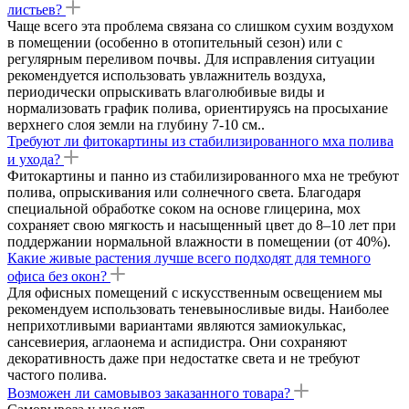
листьев?
Чаще всего эта проблема связана со слишком сухим воздухом
в помещении (особенно в отопительный сезон) или с
регулярным переливом почвы. Для исправления ситуации
рекомендуется использовать увлажнитель воздуха,
периодически опрыскивать влаголюбивые виды и
нормализовать график полива, ориентируясь на просыхание
верхнего слоя земли на глубину 7-10 см..
Требуют ли фитокартины из стабилизированного мха полива
и ухода?
Фитокартины и панно из стабилизированного мха не требуют
полива, опрыскивания или солнечного света. Благодаря
специальной обработке соком на основе глицерина, мох
сохраняет свою мягкость и насыщенный цвет до 8–10 лет при
поддержании нормальной влажности в помещении (от 40%).
Какие живые растения лучше всего подходят для темного
офиса без окон?
Для офисных помещений с искусственным освещением мы
рекомендуем использовать теневыносливые виды. Наиболее
неприхотливыми вариантами являются замиокулькас,
сансевиерия, аглаонема и аспидистра. Они сохраняют
декоративность даже при недостатке света и не требуют
частого полива.
Возможен ли самовывоз заказанного товара?