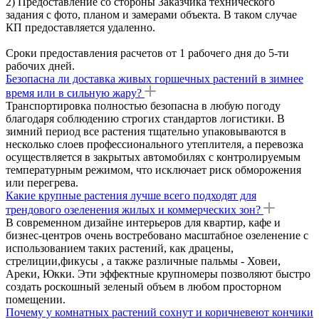
2) Предоставление со стороны Заказчика технического
задания с фото, планом и замерами объекта. В таком случае
КП предоставляется удаленно.
Сроки предоставления расчетов от 1 рабочего дня до 5-ти
рабочих дней.
Безопасна ли доставка живых горшечных растений в зимнее
время или в сильную жару?
Транспортировка полностью безопасна в любую погоду
благодаря соблюдению строгих стандартов логистики. В
зимний период все растения тщательно упаковываются в
несколько слоев профессионального утеплителя, а перевозка
осуществляется в закрытых автомобилях с контролируемым
температурным режимом, что исключает риск обморожения
или перегрева.
Какие крупные растения лучше всего подходят для
трендового озеленения жилых и коммерческих зон?
В современном дизайне интерьеров для квартир, кафе и
бизнес-центров очень востребовано масштабное озеленение с
использованием таких растений, как драцены,
стрелиции,фикусы , а также различные пальмы - Ховеи,
Ареки, Юкки. Эти эффектные крупномеры позволяют быстро
создать роскошный зеленый объем в любом просторном
помещении.
Почему у комнатных растений сохнут и коричневеют кончики