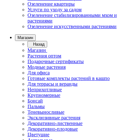
Озеленение квартиры
Услуги по уходу за садом
Озеленение стабилизированными мхом и
растениями
Озеленение искусственными растениями
Магазин
Назад
Магазин
Растения оптом
Подарочные сертификаты
Модные растения
Для офиса
Готовые комплекты растений в кашпо
Для террасы и веранды
Неприхотливые
Крупномерные
Бонсай
Пальмы
Теневыносливые
Эксклюзивные растения
Декоративно-лиственные
Декоративно-плодовые
Цветущие