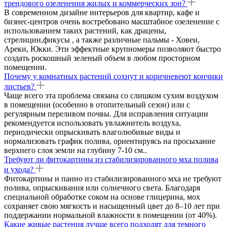
трендового озеленения жилых и коммерческих зон?
В современном дизайне интерьеров для квартир, кафе и
бизнес-центров очень востребовано масштабное озеленение с
использованием таких растений, как драцены,
стрелиции,фикусы , а также различные пальмы - Ховеи,
Ареки, Юкки. Эти эффектные крупномеры позволяют быстро
создать роскошный зеленый объем в любом просторном
помещении.
Почему у комнатных растений сохнут и коричневеют кончики
листьев?
Чаще всего эта проблема связана со слишком сухим воздухом
в помещении (особенно в отопительный сезон) или с
регулярным переливом почвы. Для исправления ситуации
рекомендуется использовать увлажнитель воздуха,
периодически опрыскивать влаголюбивые виды и
нормализовать график полива, ориентируясь на просыхание
верхнего слоя земли на глубину 7-10 см..
Требуют ли фитокартины из стабилизированного мха полива
и ухода?
Фитокартины и панно из стабилизированного мха не требуют
полива, опрыскивания или солнечного света. Благодаря
специальной обработке соком на основе глицерина, мох
сохраняет свою мягкость и насыщенный цвет до 8–10 лет при
поддержании нормальной влажности в помещении (от 40%).
Какие живые растения лучше всего подходят для темного