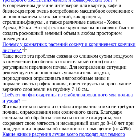
В современном дизайне интерьеров для квартир, кафе и
бизнес-центров очень востребовано масштабное озеленение с
использованием таких растений, как драцены,
стрелиции,фикусы , а также различные пальмы - Ховеи,
Ареки, Юкки. Эти эффектные крупномеры позволяют быстро
создать роскошный зеленый объем в любом просторном
помещении.
Почему у комнатных растений сохнут и коричневеют кончики
листьев?
Чаще всего эта проблема связана со слишком сухим воздухом
в помещении (особенно в отопительный сезон) или с
регулярным переливом почвы. Для исправления ситуации
рекомендуется использовать увлажнитель воздуха,
периодически опрыскивать влаголюбивые виды и
нормализовать график полива, ориентируясь на просыхание
верхнего слоя земли на глубину 7-10 см..
Требуют ли фитокартины из стабилизированного мха полива
и ухода?
Фитокартины и панно из стабилизированного мха не требуют
полива, опрыскивания или солнечного света. Благодаря
специальной обработке соком на основе глицерина, мох
сохраняет свою мягкость и насыщенный цвет до 8–10 лет при
поддержании нормальной влажности в помещении (от 40%).
Какие живые растения лучше всего подходят для темного