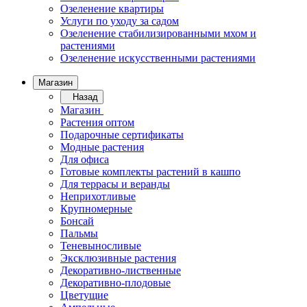
Озеленение квартиры
Услуги по уходу за садом
Озеленение стабилизированными мхом и
растениями
Озеленение искусственными растениями
Магазин
Назад
Магазин
Растения оптом
Подарочные сертификаты
Модные растения
Для офиса
Готовые комплекты растений в кашпо
Для террасы и веранды
Неприхотливые
Крупномерные
Бонсай
Пальмы
Теневыносливые
Эксклюзивные растения
Декоративно-лиственные
Декоративно-плодовые
Цветущие