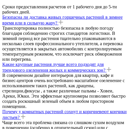
Сроки предоставления расчетов от 1 рабочего дня до 5-ти
рабочих дней.
Безопасна ли доставка живых горшечных растений в зимнее
время или в сильную жару?
Транспортировка полностью безопасна в любую погоду
благодаря соблюдению строгих стандартов логистики. В
зимний период все растения тщательно упаковываются в
несколько слоев профессионального утеплителя, а перевозка
осуществляется в закрытых автомобилях с контролируемым
температурным режимом, что исключает риск обморожения
или перегрева.
Какие крупные растения лучше всего подходят для
трендового озеленения жилых и коммерческих зон?
В современном дизайне интерьеров для квартир, кафе и
бизнес-центров очень востребовано масштабное озеленение с
использованием таких растений, как драцены,
стрелиции,фикусы , а также различные пальмы - Ховеи,
Ареки, Юкки. Эти эффектные крупномеры позволяют быстро
создать роскошный зеленый объем в любом просторном
помещении.
Почему у комнатных растений сохнут и коричневеют кончики
листьев?
Чаще всего эта проблема связана со слишком сухим воздухом
в помещении (особенно в отопительный сезон) или с