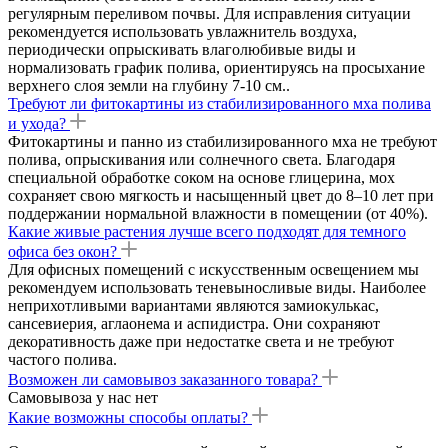
регулярным переливом почвы. Для исправления ситуации
рекомендуется использовать увлажнитель воздуха,
периодически опрыскивать влаголюбивые виды и
нормализовать график полива, ориентируясь на просыхание
верхнего слоя земли на глубину 7-10 см..
Требуют ли фитокартины из стабилизированного мха полива
и ухода?
Фитокартины и панно из стабилизированного мха не требуют
полива, опрыскивания или солнечного света. Благодаря
специальной обработке соком на основе глицерина, мох
сохраняет свою мягкость и насыщенный цвет до 8–10 лет при
поддержании нормальной влажности в помещении (от 40%).
Какие живые растения лучше всего подходят для темного
офиса без окон?
Для офисных помещений с искусственным освещением мы
рекомендуем использовать теневыносливые виды. Наиболее
неприхотливыми вариантами являются замиокулькас,
сансевиерия, аглаонема и аспидистра. Они сохраняют
декоративность даже при недостатке света и не требуют
частого полива.
Возможен ли самовывоз заказанного товара?
Самовывоза у нас нет
Какие возможны способы оплаты?