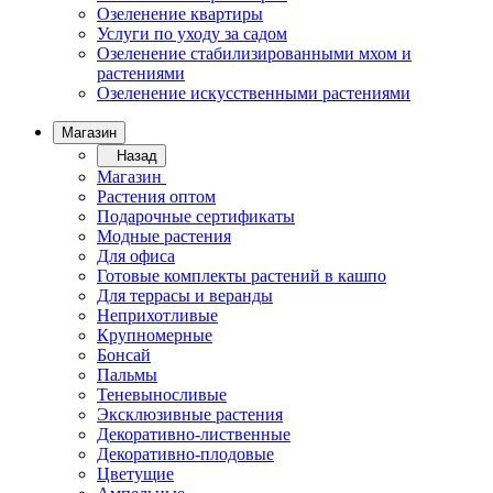
Озеленение квартиры
Услуги по уходу за садом
Озеленение стабилизированными мхом и
растениями
Озеленение искусственными растениями
Магазин
Назад
Магазин
Растения оптом
Подарочные сертификаты
Модные растения
Для офиса
Готовые комплекты растений в кашпо
Для террасы и веранды
Неприхотливые
Крупномерные
Бонсай
Пальмы
Теневыносливые
Эксклюзивные растения
Декоративно-лиственные
Декоративно-плодовые
Цветущие