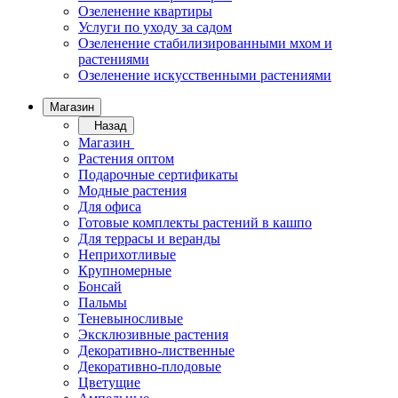
Озеленение квартиры
Услуги по уходу за садом
Озеленение стабилизированными мхом и
растениями
Озеленение искусственными растениями
Магазин
Назад
Магазин
Растения оптом
Подарочные сертификаты
Модные растения
Для офиса
Готовые комплекты растений в кашпо
Для террасы и веранды
Неприхотливые
Крупномерные
Бонсай
Пальмы
Теневыносливые
Эксклюзивные растения
Декоративно-лиственные
Декоративно-плодовые
Цветущие