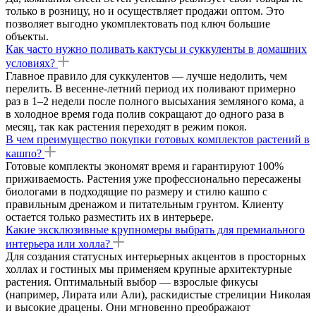
только в розницу, но и осуществляет продажи оптом. Это
позволяет выгодно укомплектовать под ключ большие
объекты.
Как часто нужно поливать кактусы и суккуленты в домашних
условиях?
Главное правило для суккулентов — лучше недолить, чем
перелить. В весенне-летний период их поливают примерно
раз в 1–2 недели после полного высыхания земляного кома, а
в холодное время года полив сокращают до одного раза в
месяц, так как растения переходят в режим покоя.
В чем преимущество покупки готовых комплектов растений в
кашпо?
Готовые комплекты экономят время и гарантируют 100%
приживаемость. Растения уже профессионально пересажены
биологами в подходящие по размеру и стилю кашпо с
правильным дренажом и питательным грунтом. Клиенту
остается только разместить их в интерьере.
Какие эксклюзивные крупномеры выбрать для премиального
интерьера или холла?
Для создания статусных интерьерных акцентов в просторных
холлах и гостиных мы применяем крупные архитектурные
растения. Оптимальный выбор — взрослые фикусы
(например, Лирата или Али), раскидистые стрелиции Николая
и высокие драцены. Они мгновенно преображают