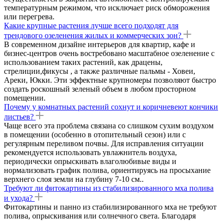
температурным режимом, что исключает риск обморожения
или перегрева.
Какие крупные растения лучше всего подходят для
трендового озеленения жилых и коммерческих зон?
В современном дизайне интерьеров для квартир, кафе и
бизнес-центров очень востребовано масштабное озеленение с
использованием таких растений, как драцены,
стрелиции,фикусы , а также различные пальмы - Ховеи,
Ареки, Юкки. Эти эффектные крупномеры позволяют быстро
создать роскошный зеленый объем в любом просторном
помещении.
Почему у комнатных растений сохнут и коричневеют кончики
листьев?
Чаще всего эта проблема связана со слишком сухим воздухом
в помещении (особенно в отопительный сезон) или с
регулярным переливом почвы. Для исправления ситуации
рекомендуется использовать увлажнитель воздуха,
периодически опрыскивать влаголюбивые виды и
нормализовать график полива, ориентируясь на просыхание
верхнего слоя земли на глубину 7-10 см..
Требуют ли фитокартины из стабилизированного мха полива
и ухода?
Фитокартины и панно из стабилизированного мха не требуют
полива, опрыскивания или солнечного света. Благодаря