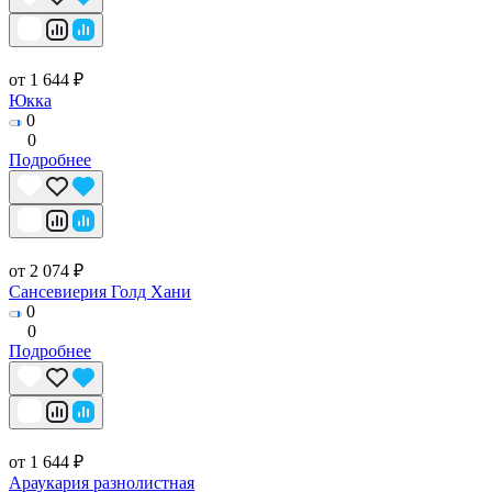
от 1 644 ₽
Юкка
0
0
Подробнее
от 2 074 ₽
Сансевиерия Голд Хани
0
0
Подробнее
от 1 644 ₽
Араукария разнолистная