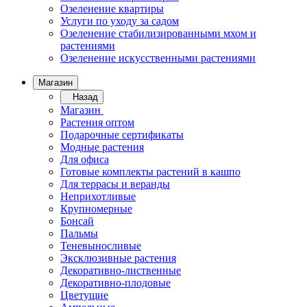
Озеленение квартиры
Услуги по уходу за садом
Озеленение стабилизированными мхом и
растениями
Озеленение искусственными растениями
Магазин
Назад
Магазин
Растения оптом
Подарочные сертификаты
Модные растения
Для офиса
Готовые комплекты растений в кашпо
Для террасы и веранды
Неприхотливые
Крупномерные
Бонсай
Пальмы
Теневыносливые
Эксклюзивные растения
Декоративно-лиственные
Декоративно-плодовые
Цветущие