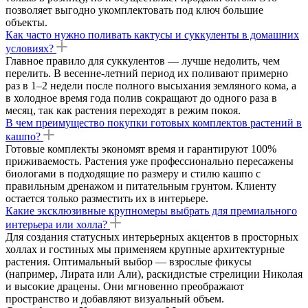
позволяет выгодно укомплектовать под ключ большие
объекты.
Как часто нужно поливать кактусы и суккуленты в домашних
условиях?
Главное правило для суккулентов — лучше недолить, чем
перелить. В весенне-летний период их поливают примерно
раз в 1–2 недели после полного высыхания земляного кома, а
в холодное время года полив сокращают до одного раза в
месяц, так как растения переходят в режим покоя.
В чем преимущество покупки готовых комплектов растений в
кашпо?
Готовые комплекты экономят время и гарантируют 100%
приживаемость. Растения уже профессионально пересажены
биологами в подходящие по размеру и стилю кашпо с
правильным дренажом и питательным грунтом. Клиенту
остается только разместить их в интерьере.
Какие эксклюзивные крупномеры выбрать для премиального
интерьера или холла?
Для создания статусных интерьерных акцентов в просторных
холлах и гостиных мы применяем крупные архитектурные
растения. Оптимальный выбор — взрослые фикусы
(например, Лирата или Али), раскидистые стрелиции Николая
и высокие драцены. Они мгновенно преображают
пространство и добавляют визуальный объем.