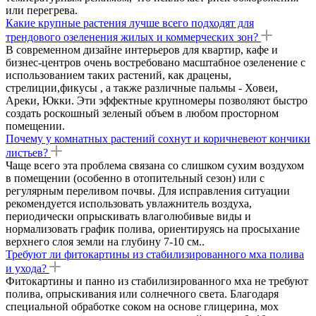
или перегрева.
Какие крупные растения лучше всего подходят для
трендового озеленения жилых и коммерческих зон?
В современном дизайне интерьеров для квартир, кафе и
бизнес-центров очень востребовано масштабное озеленение с
использованием таких растений, как драцены,
стрелиции,фикусы , а также различные пальмы - Ховеи,
Ареки, Юкки. Эти эффектные крупномеры позволяют быстро
создать роскошный зеленый объем в любом просторном
помещении.
Почему у комнатных растений сохнут и коричневеют кончики
листьев?
Чаще всего эта проблема связана со слишком сухим воздухом
в помещении (особенно в отопительный сезон) или с
регулярным переливом почвы. Для исправления ситуации
рекомендуется использовать увлажнитель воздуха,
периодически опрыскивать влаголюбивые виды и
нормализовать график полива, ориентируясь на просыхание
верхнего слоя земли на глубину 7-10 см..
Требуют ли фитокартины из стабилизированного мха полива
и ухода?
Фитокартины и панно из стабилизированного мха не требуют
полива, опрыскивания или солнечного света. Благодаря
специальной обработке соком на основе глицерина, мох