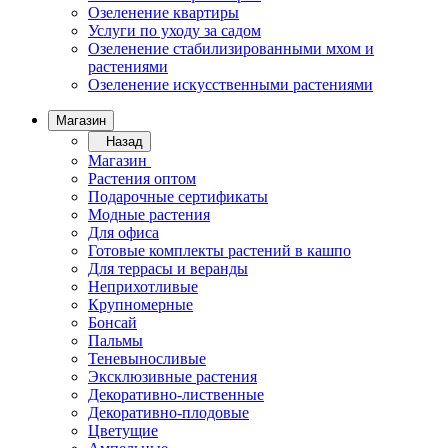
Озеленение квартиры
Услуги по уходу за садом
Озеленение стабилизированными мхом и
растениями
Озеленение искусственными растениями
Магазин
Назад
Магазин
Растения оптом
Подарочные сертификаты
Модные растения
Для офиса
Готовые комплекты растений в кашпо
Для террасы и веранды
Неприхотливые
Крупномерные
Бонсай
Пальмы
Теневыносливые
Эксклюзивные растения
Декоративно-лиственные
Декоративно-плодовые
Цветущие