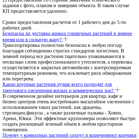
задания с фото, планом и замерами объекта. В таком случае
КП предоставляется удаленно.
Сроки предоставления расчетов от 1 рабочего дня до 5-ти
рабочих дней.
Безопасна ли доставка живых горшечных растений в зимнее
время или в сильную жару?
Транспортировка полностью безопасна в любую погоду
благодаря соблюдению строгих стандартов логистики. В
зимний период все растения тщательно упаковываются в
несколько слоев профессионального утеплителя, а перевозка
осуществляется в закрытых автомобилях с контролируемым
температурным режимом, что исключает риск обморожения
или перегрева.
Какие крупные растения лучше всего подходят для
трендового озеленения жилых и коммерческих зон?
В современном дизайне интерьеров для квартир, кафе и
бизнес-центров очень востребовано масштабное озеленение с
использованием таких растений, как драцены,
стрелиции,фикусы , а также различные пальмы - Ховеи,
Ареки, Юкки. Эти эффектные крупномеры позволяют быстро
создать роскошный зеленый объем в любом просторном
помещении.
Почему у комнатных растений сохнут и коричневеют кончики