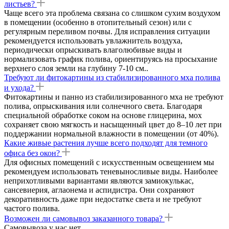
листьев?
Чаще всего эта проблема связана со слишком сухим воздухом
в помещении (особенно в отопительный сезон) или с
регулярным переливом почвы. Для исправления ситуации
рекомендуется использовать увлажнитель воздуха,
периодически опрыскивать влаголюбивые виды и
нормализовать график полива, ориентируясь на просыхание
верхнего слоя земли на глубину 7-10 см..
Требуют ли фитокартины из стабилизированного мха полива
и ухода?
Фитокартины и панно из стабилизированного мха не требуют
полива, опрыскивания или солнечного света. Благодаря
специальной обработке соком на основе глицерина, мох
сохраняет свою мягкость и насыщенный цвет до 8–10 лет при
поддержании нормальной влажности в помещении (от 40%).
Какие живые растения лучше всего подходят для темного
офиса без окон?
Для офисных помещений с искусственным освещением мы
рекомендуем использовать теневыносливые виды. Наиболее
неприхотливыми вариантами являются замиокулькас,
сансевиерия, аглаонема и аспидистра. Они сохраняют
декоративность даже при недостатке света и не требуют
частого полива.
Возможен ли самовывоз заказанного товара?
Самовывоза у нас нет