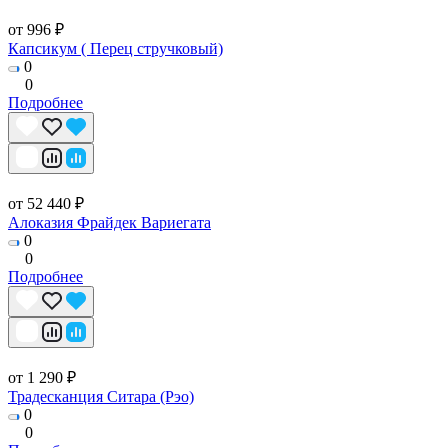
от 996 ₽
Капсикум ( Перец стручковый)
0
0
Подробнее
от 52 440 ₽
Алоказия Фрайдек Вариегата
0
0
Подробнее
от 1 290 ₽
Традесканция Ситара (Рэо)
0
0