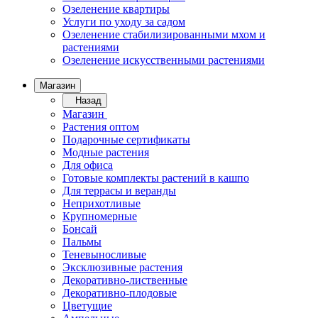
Озеленение квартиры
Услуги по уходу за садом
Озеленение стабилизированными мхом и
растениями
Озеленение искусственными растениями
Магазин
Назад
Магазин
Растения оптом
Подарочные сертификаты
Модные растения
Для офиса
Готовые комплекты растений в кашпо
Для террасы и веранды
Неприхотливые
Крупномерные
Бонсай
Пальмы
Теневыносливые
Эксклюзивные растения
Декоративно-лиственные
Декоративно-плодовые
Цветущие