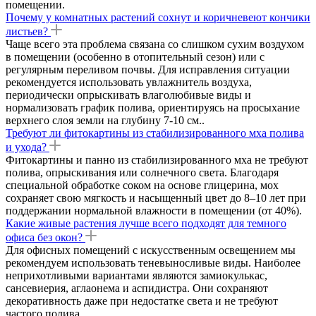
помещении.
Почему у комнатных растений сохнут и коричневеют кончики
листьев?
Чаще всего эта проблема связана со слишком сухим воздухом
в помещении (особенно в отопительный сезон) или с
регулярным переливом почвы. Для исправления ситуации
рекомендуется использовать увлажнитель воздуха,
периодически опрыскивать влаголюбивые виды и
нормализовать график полива, ориентируясь на просыхание
верхнего слоя земли на глубину 7-10 см..
Требуют ли фитокартины из стабилизированного мха полива
и ухода?
Фитокартины и панно из стабилизированного мха не требуют
полива, опрыскивания или солнечного света. Благодаря
специальной обработке соком на основе глицерина, мох
сохраняет свою мягкость и насыщенный цвет до 8–10 лет при
поддержании нормальной влажности в помещении (от 40%).
Какие живые растения лучше всего подходят для темного
офиса без окон?
Для офисных помещений с искусственным освещением мы
рекомендуем использовать теневыносливые виды. Наиболее
неприхотливыми вариантами являются замиокулькас,
сансевиерия, аглаонема и аспидистра. Они сохраняют
декоративность даже при недостатке света и не требуют
частого полива.