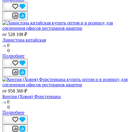
от 528 108 ₽
Ливистона китайская
0
0
Подробнее
от 958 360 ₽
Кентия (Ховея) Форстериана
0
0
Подробнее