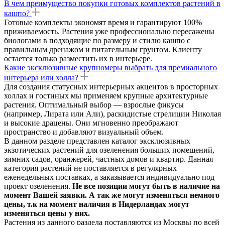
В чем преимущество покупки готовых комплектов растений в
кашпо?
Готовые комплекты экономят время и гарантируют 100%
приживаемость. Растения уже профессионально пересажены
биологами в подходящие по размеру и стилю кашпо с
правильным дренажом и питательным грунтом. Клиенту
остается только разместить их в интерьере.
Какие эксклюзивные крупномеры выбрать для премиального
интерьера или холла?
Для создания статусных интерьерных акцентов в просторных
холлах и гостиных мы применяем крупные архитектурные
растения. Оптимальный выбор — взрослые фикусы
(например, Лирата или Али), раскидистые стрелиции Николая
и высокие драцены. Они мгновенно преображают
пространство и добавляют визуальный объем.
В данном разделе представлен каталог эксклюзивных
экзотических растений для озеленения больших помещений,
зимних садов, оранжерей, частных домов и квартир. Данная
категория растений не поставляется в регулярных
еженедельных поставках, а заказывается индивидуально под
проект озеленения.
Не все позиции могут быть в наличие на
момент Вашей заявки. А так же могут изменяться немного
цены, т.к на момент наличия в Нидерландах могут
изменяться цены у них.
Растения из данного раздела поставляются из Москвы по всей