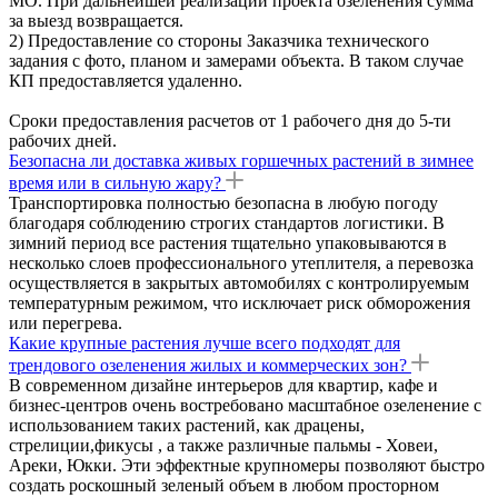
МО. При дальнейшей реализации проекта озеленения сумма
за выезд возвращается.
2) Предоставление со стороны Заказчика технического
задания с фото, планом и замерами объекта. В таком случае
КП предоставляется удаленно.
Сроки предоставления расчетов от 1 рабочего дня до 5-ти
рабочих дней.
Безопасна ли доставка живых горшечных растений в зимнее
время или в сильную жару?
Транспортировка полностью безопасна в любую погоду
благодаря соблюдению строгих стандартов логистики. В
зимний период все растения тщательно упаковываются в
несколько слоев профессионального утеплителя, а перевозка
осуществляется в закрытых автомобилях с контролируемым
температурным режимом, что исключает риск обморожения
или перегрева.
Какие крупные растения лучше всего подходят для
трендового озеленения жилых и коммерческих зон?
В современном дизайне интерьеров для квартир, кафе и
бизнес-центров очень востребовано масштабное озеленение с
использованием таких растений, как драцены,
стрелиции,фикусы , а также различные пальмы - Ховеи,
Ареки, Юкки. Эти эффектные крупномеры позволяют быстро
создать роскошный зеленый объем в любом просторном