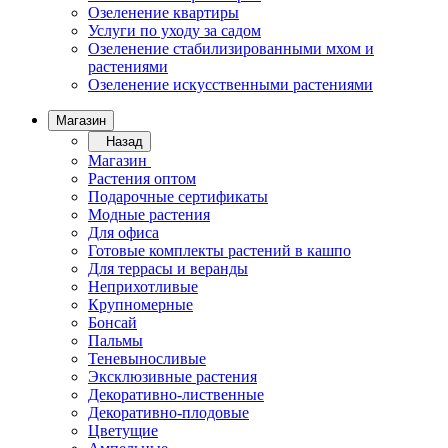
Озеленение квартиры
Услуги по уходу за садом
Озеленение стабилизированными мхом и
растениями
Озеленение искусственными растениями
Магазин
Назад
Магазин
Растения оптом
Подарочные сертификаты
Модные растения
Для офиса
Готовые комплекты растений в кашпо
Для террасы и веранды
Неприхотливые
Крупномерные
Бонсай
Пальмы
Теневыносливые
Эксклюзивные растения
Декоративно-лиственные
Декоративно-плодовые
Цветущие