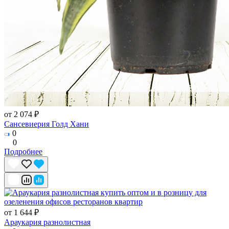
от 2 074 ₽
Сансевиерия Голд Хани
0
0
Подробнее
от 1 644 ₽
Араукария разнолистная