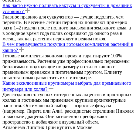
Как часто нужно поливать кактусы и суккуленты в домашних
условиях?
Главное правило для суккулентов — лучше недолить, чем
перелить. В весенне-летний период их поливают примерно
раз в 1–2 недели после полного высыхания земляного кома, а
в холодное время года полив сокращают до одного раза в
месяц, так как растения переходят в режим покоя.
В чем преимущество покупки готовых комплектов растений в
кашпо?
Готовые комплекты экономят время и гарантируют 100%
приживаемость. Растения уже профессионально пересажены
биологами в подходящие по размеру и стилю кашпо с
правильным дренажом и питательным грунтом. Клиенту
остается только разместить их в интерьере.
Какие эксклюзивные крупномеры выбрать для премиального
интерьера или холла?
Для создания статусных интерьерных акцентов в просторных
холлах и гостиных мы применяем крупные архитектурные
растения. Оптимальный выбор — взрослые фикусы
(например, Лирата или Али), раскидистые стрелиции Николая
и высокие драцены. Они мгновенно преображают
пространство и добавляют визуальный объем.
Аглаонема Липстик Грин купить в Москве