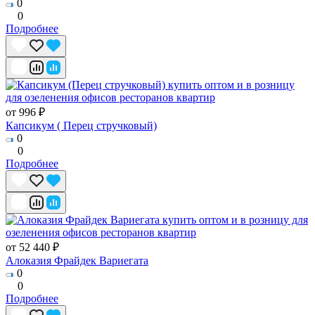
0
0
Подробнее
от 996 ₽
Капсикум ( Перец стручковый)
0
0
Подробнее
от 52 440 ₽
Алоказия Фрайдек Вариегата
0
0
Подробнее