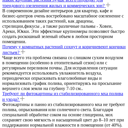
трендового озеленения жилых и коммерческих зон?
В современном дизайне интерьеров для квартир, кафе и
бизнес-центров очень востребовано масштабное озеленение с
использованием таких растений, как драцены,
стрелиции,фикусы , а также различные пальмы - Ховеи,
Ареки, Юкки. Эти эффектные крупномеры позволяют быстро
создать роскошный зеленый объем в любом просторном
помещении.
Почему у комнатных растений сохнут и коричневеют кончики
листьев?
Чаще всего эта проблема связана со слишком сухим воздухом
в помещении (особенно в отопительный сезон) или с
регулярным переливом почвы. Для исправления ситуации
рекомендуется использовать увлажнитель воздуха,
периодически опрыскивать влаголюбивые виды и
нормализовать график полива, ориентируясь на просыхание
верхнего слоя земли на глубину 7-10 см..
Требуют ли фитокартины из стабилизированного мха полива
и ухода?
Фитокартины и панно из стабилизированного мха не требуют
полива, опрыскивания или солнечного света. Благодаря
специальной обработке соком на основе глицерина, мох
сохраняет свою мягкость и насыщенный цвет до 8–10 лет при
поддержании нормальной влажности в помещении (от 40%).