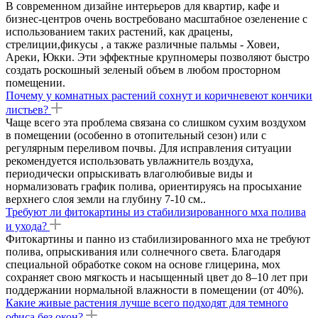
В современном дизайне интерьеров для квартир, кафе и
бизнес-центров очень востребовано масштабное озеленение с
использованием таких растений, как драцены,
стрелиции,фикусы , а также различные пальмы - Ховеи,
Ареки, Юкки. Эти эффектные крупномеры позволяют быстро
создать роскошный зеленый объем в любом просторном
помещении.
Почему у комнатных растений сохнут и коричневеют кончики
листьев?
Чаще всего эта проблема связана со слишком сухим воздухом
в помещении (особенно в отопительный сезон) или с
регулярным переливом почвы. Для исправления ситуации
рекомендуется использовать увлажнитель воздуха,
периодически опрыскивать влаголюбивые виды и
нормализовать график полива, ориентируясь на просыхание
верхнего слоя земли на глубину 7-10 см..
Требуют ли фитокартины из стабилизированного мха полива
и ухода?
Фитокартины и панно из стабилизированного мха не требуют
полива, опрыскивания или солнечного света. Благодаря
специальной обработке соком на основе глицерина, мох
сохраняет свою мягкость и насыщенный цвет до 8–10 лет при
поддержании нормальной влажности в помещении (от 40%).
Какие живые растения лучше всего подходят для темного
офиса без окон?