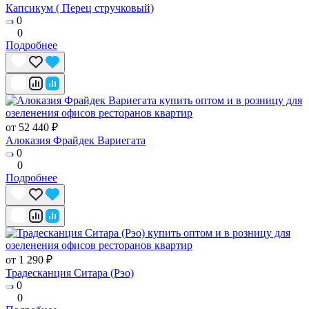
Капсикум ( Перец стручковый)
0
0
Подробнее
от 52 440 ₽
Алоказия Фрайдек Вариегата
0
0
Подробнее
от 1 290 ₽
Традесканция Ситара (Рэо)
0
0