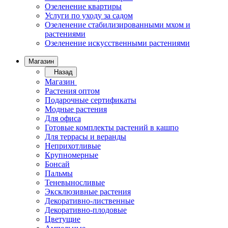
Озеленение квартиры
Услуги по уходу за садом
Озеленение стабилизированными мхом и
растениями
Озеленение искусственными растениями
Магазин
Назад
Магазин
Растения оптом
Подарочные сертификаты
Модные растения
Для офиса
Готовые комплекты растений в кашпо
Для террасы и веранды
Неприхотливые
Крупномерные
Бонсай
Пальмы
Теневыносливые
Эксклюзивные растения
Декоративно-лиственные
Декоративно-плодовые
Цветущие