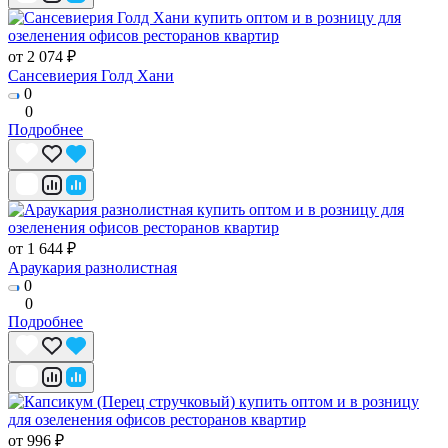
от 2 074 ₽
Сансевиерия Голд Хани
0
0
Подробнее
от 1 644 ₽
Араукария разнолистная
0
0
Подробнее
от 996 ₽