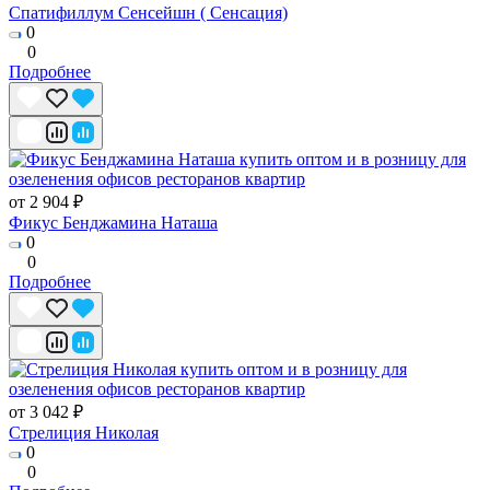
Спатифиллум Сенсейшн ( Сенсация)
0
0
Подробнее
от 2 904 ₽
Фикус Бенджамина Наташа
0
0
Подробнее
от 3 042 ₽
Стрелиция Николая
0
0