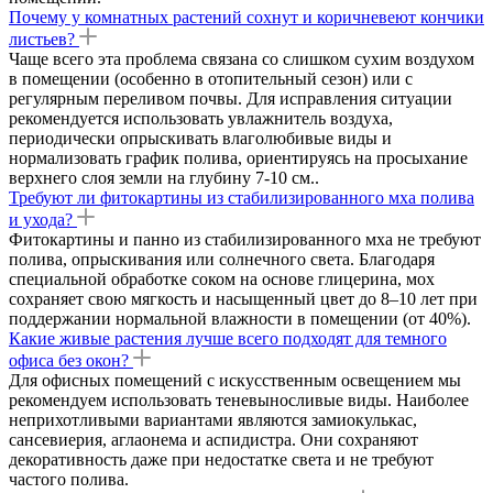
Почему у комнатных растений сохнут и коричневеют кончики
листьев?
Чаще всего эта проблема связана со слишком сухим воздухом
в помещении (особенно в отопительный сезон) или с
регулярным переливом почвы. Для исправления ситуации
рекомендуется использовать увлажнитель воздуха,
периодически опрыскивать влаголюбивые виды и
нормализовать график полива, ориентируясь на просыхание
верхнего слоя земли на глубину 7-10 см..
Требуют ли фитокартины из стабилизированного мха полива
и ухода?
Фитокартины и панно из стабилизированного мха не требуют
полива, опрыскивания или солнечного света. Благодаря
специальной обработке соком на основе глицерина, мох
сохраняет свою мягкость и насыщенный цвет до 8–10 лет при
поддержании нормальной влажности в помещении (от 40%).
Какие живые растения лучше всего подходят для темного
офиса без окон?
Для офисных помещений с искусственным освещением мы
рекомендуем использовать теневыносливые виды. Наиболее
неприхотливыми вариантами являются замиокулькас,
сансевиерия, аглаонема и аспидистра. Они сохраняют
декоративность даже при недостатке света и не требуют
частого полива.