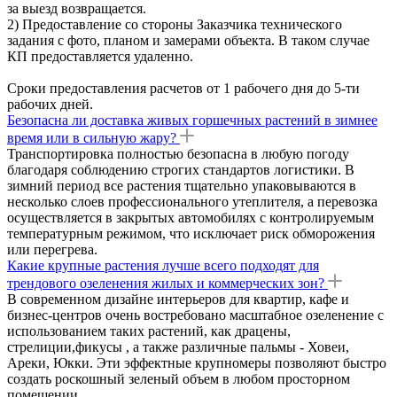
за выезд возвращается.
2) Предоставление со стороны Заказчика технического
задания с фото, планом и замерами объекта. В таком случае
КП предоставляется удаленно.
Сроки предоставления расчетов от 1 рабочего дня до 5-ти
рабочих дней.
Безопасна ли доставка живых горшечных растений в зимнее
время или в сильную жару?
Транспортировка полностью безопасна в любую погоду
благодаря соблюдению строгих стандартов логистики. В
зимний период все растения тщательно упаковываются в
несколько слоев профессионального утеплителя, а перевозка
осуществляется в закрытых автомобилях с контролируемым
температурным режимом, что исключает риск обморожения
или перегрева.
Какие крупные растения лучше всего подходят для
трендового озеленения жилых и коммерческих зон?
В современном дизайне интерьеров для квартир, кафе и
бизнес-центров очень востребовано масштабное озеленение с
использованием таких растений, как драцены,
стрелиции,фикусы , а также различные пальмы - Ховеи,
Ареки, Юкки. Эти эффектные крупномеры позволяют быстро
создать роскошный зеленый объем в любом просторном
помещении.