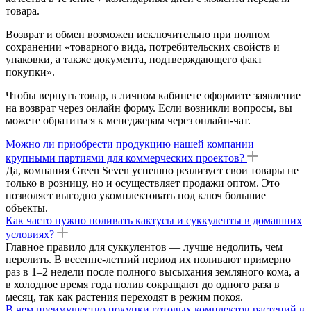
товара.
Возврат и обмен возможен исключительно при полном
сохранении «товарного вида, потребительских свойств и
упаковки, а также документа, подтверждающего факт
покупки».
Чтобы вернуть товар, в личном кабинете оформите заявление
на возврат через онлайн форму. Если возникли вопросы, вы
можете обратиться к менеджерам через онлайн-чат.
Можно ли приобрести продукцию нашей компании
крупными партиями для коммерческих проектов?
Да, компания Green Seven успешно реализует свои товары не
только в розницу, но и осуществляет продажи оптом. Это
позволяет выгодно укомплектовать под ключ большие
объекты.
Как часто нужно поливать кактусы и суккуленты в домашних
условиях?
Главное правило для суккулентов — лучше недолить, чем
перелить. В весенне-летний период их поливают примерно
раз в 1–2 недели после полного высыхания земляного кома, а
в холодное время года полив сокращают до одного раза в
месяц, так как растения переходят в режим покоя.
В чем преимущество покупки готовых комплектов растений в