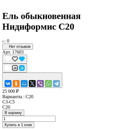
Ель обыкновенная
Нидиформис С20
0
Нет отзывов
Арт.
17603
25 000 ₽
Варианты :
C20
С3-С5
C20
В корзину
Купить в 1 клик