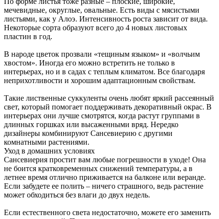
По форме листья тоже разные – плоские, широкие,
мечевидные, округлые, овальные. Есть виды с мясистыми
листьями, как у Алоэ. Интенсивность роста зависит от вида.
Некоторые сорта образуют всего до 4 новых листовых
пластин в год.
В народе цветок прозвали «тещиным языком» и «волчьим
хвостом». Иногда его можно встретить не только в
интерьерах, но и в садах с теплым климатом. Все благодаря
неприхотливости и хорошим адаптационным свойствам.
Такие лиственные суккуленты очень любят яркий рассеянный
свет, который помогает поддерживать декоративный окрас. В
интерьерах они лучше смотрятся, когда растут группами в
длинных горшках или высаженными вряд. Нередко
дизайнеры комбинируют Сансевиерию с другими
комнатными растениями.
Уход в домашних условиях
Сансевиерия простит вам любые погрешности в уходе! Она
не боится кратковременных снижений температуры, а в
летнее время отлично приживается на балконе или веранде.
Если забудете ее полить – ничего страшного, ведь растение
может обходиться без влаги до двух недель.
Если естественного света недостаточно, можете его заменить