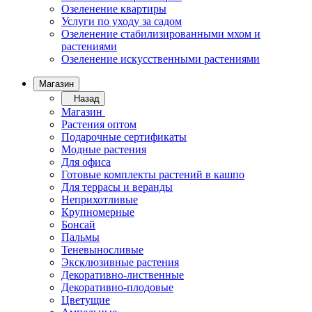
Озеленение квартиры
Услуги по уходу за садом
Озеленение стабилизированными мхом и
растениями
Озеленение искусственными растениями
Магазин
Назад
Магазин
Растения оптом
Подарочные сертификаты
Модные растения
Для офиса
Готовые комплекты растений в кашпо
Для террасы и веранды
Неприхотливые
Крупномерные
Бонсай
Пальмы
Теневыносливые
Эксклюзивные растения
Декоративно-лиственные
Декоративно-плодовые
Цветущие