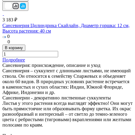
3 183 ₽
Сансевиерия Цилиндрика Скайлайн, Диаметр горшка: 12 см,
Высота растения: 40 см
0
0
В корзину
Подробнее
Сансевиерия: происхождение, описание и уход
Сансевиерия – суккулент с длинными листьями, не имеющий
ствола. Он относится к семейству Спаржевых и объеденяет
около 60 видов. В природных условиях растение встречается
в каменистых и сухих областях: Индии, Южной Флориде,
Африке, Индонезии и др.
Сансевиерии - декоративно лиственные суккуленты
Листья у этого растения всегда выглядят эффектно! Они могут
быть прямостоячие или образовывать форму цветка. Их окрас
разнообразный и интересный – от светло до темно-зеленого
цвета с ребристыми (тигровыми) вкраплениями или желтыми
полосами по краям.