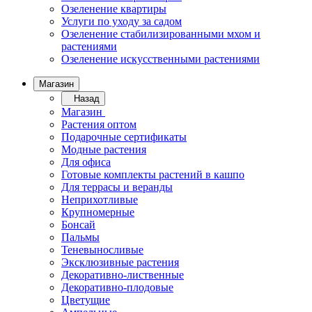
Озеленение квартиры
Услуги по уходу за садом
Озеленение стабилизированными мхом и
растениями
Озеленение искусственными растениями
Магазин
Назад
Магазин
Растения оптом
Подарочные сертификаты
Модные растения
Для офиса
Готовые комплекты растений в кашпо
Для террасы и веранды
Неприхотливые
Крупномерные
Бонсай
Пальмы
Теневыносливые
Эксклюзивные растения
Декоративно-лиственные
Декоративно-плодовые
Цветущие