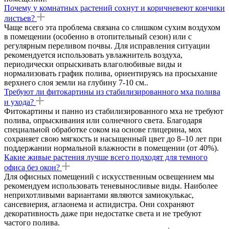
Почему у комнатных растений сохнут и коричневеют кончики
листьев?
Чаще всего эта проблема связана со слишком сухим воздухом
в помещении (особенно в отопительный сезон) или с
регулярным переливом почвы. Для исправления ситуации
рекомендуется использовать увлажнитель воздуха,
периодически опрыскивать влаголюбивые виды и
нормализовать график полива, ориентируясь на просыхание
верхнего слоя земли на глубину 7-10 см..
Требуют ли фитокартины из стабилизированного мха полива
и ухода?
Фитокартины и панно из стабилизированного мха не требуют
полива, опрыскивания или солнечного света. Благодаря
специальной обработке соком на основе глицерина, мох
сохраняет свою мягкость и насыщенный цвет до 8–10 лет при
поддержании нормальной влажности в помещении (от 40%).
Какие живые растения лучше всего подходят для темного
офиса без окон?
Для офисных помещений с искусственным освещением мы
рекомендуем использовать теневыносливые виды. Наиболее
неприхотливыми вариантами являются замиокулькас,
сансевиерия, аглаонема и аспидистра. Они сохраняют
декоративность даже при недостатке света и не требуют
частого полива.