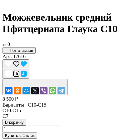
Можжевельник средний
Пфитцериана Глаука С10
0
Нет отзывов
Арт.
17616
8 500 ₽
Варианты :
С10-С15
С10-С15
С7
В корзину
Купить в 1 клик