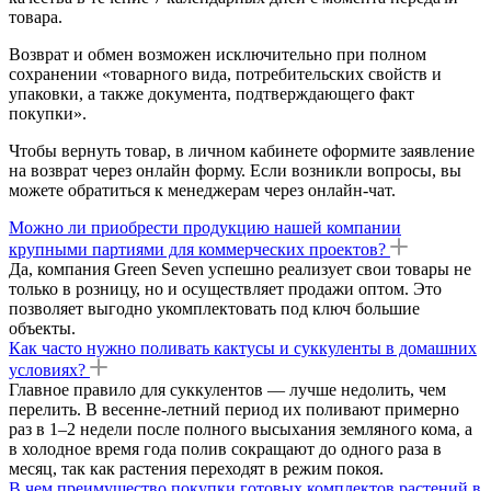
товара.
Возврат и обмен возможен исключительно при полном
сохранении «товарного вида, потребительских свойств и
упаковки, а также документа, подтверждающего факт
покупки».
Чтобы вернуть товар, в личном кабинете оформите заявление
на возврат через онлайн форму. Если возникли вопросы, вы
можете обратиться к менеджерам через онлайн-чат.
Можно ли приобрести продукцию нашей компании
крупными партиями для коммерческих проектов?
Да, компания Green Seven успешно реализует свои товары не
только в розницу, но и осуществляет продажи оптом. Это
позволяет выгодно укомплектовать под ключ большие
объекты.
Как часто нужно поливать кактусы и суккуленты в домашних
условиях?
Главное правило для суккулентов — лучше недолить, чем
перелить. В весенне-летний период их поливают примерно
раз в 1–2 недели после полного высыхания земляного кома, а
в холодное время года полив сокращают до одного раза в
месяц, так как растения переходят в режим покоя.
В чем преимущество покупки готовых комплектов растений в