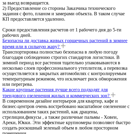
за выезд возвращается.
2) Предоставление со стороны Заказчика технического
задания с фото, планом и замерами объекта. В таком случае
КП предоставляется удаленно.
Сроки предоставления расчетов от 1 рабочего дня до 5-ти
рабочих дней.
Безопасна ли доставка живых горшечных растений в зимнее
время или в сильную жару?
Транспортировка полностью безопасна в любую погоду
благодаря соблюдению строгих стандартов логистики. В
зимний период все растения тщательно упаковываются в
несколько слоев профессионального утеплителя, а перевозка
осуществляется в закрытых автомобилях с контролируемым
температурным режимом, что исключает риск обморожения
или перегрева.
Какие крупные растения лучше всего подходят для
трендового озеленения жилых и коммерческих зон?
В современном дизайне интерьеров для квартир, кафе и
бизнес-центров очень востребовано масштабное озеленение с
использованием таких растений, как драцены,
стрелиции,фикусы , а также различные пальмы - Ховеи,
Ареки, Юкки. Эти эффектные крупномеры позволяют быстро
создать роскошный зеленый объем в любом просторном
помещении.