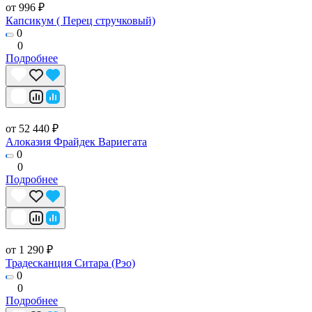
от 996 ₽
Капсикум ( Перец стручковый)
0
0
Подробнее
от 52 440 ₽
Алоказия Фрайдек Вариегата
0
0
Подробнее
от 1 290 ₽
Традесканция Ситара (Рэо)
0
0
Подробнее