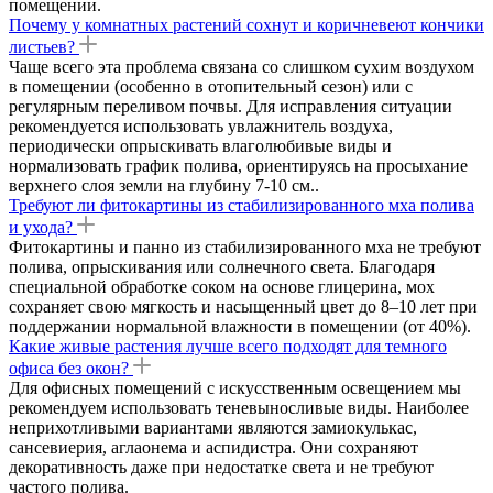
помещении.
Почему у комнатных растений сохнут и коричневеют кончики
листьев?
Чаще всего эта проблема связана со слишком сухим воздухом
в помещении (особенно в отопительный сезон) или с
регулярным переливом почвы. Для исправления ситуации
рекомендуется использовать увлажнитель воздуха,
периодически опрыскивать влаголюбивые виды и
нормализовать график полива, ориентируясь на просыхание
верхнего слоя земли на глубину 7-10 см..
Требуют ли фитокартины из стабилизированного мха полива
и ухода?
Фитокартины и панно из стабилизированного мха не требуют
полива, опрыскивания или солнечного света. Благодаря
специальной обработке соком на основе глицерина, мох
сохраняет свою мягкость и насыщенный цвет до 8–10 лет при
поддержании нормальной влажности в помещении (от 40%).
Какие живые растения лучше всего подходят для темного
офиса без окон?
Для офисных помещений с искусственным освещением мы
рекомендуем использовать теневыносливые виды. Наиболее
неприхотливыми вариантами являются замиокулькас,
сансевиерия, аглаонема и аспидистра. Они сохраняют
декоративность даже при недостатке света и не требуют
частого полива.