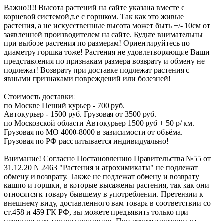
Важно!!!! Высота растений на сайте указана вместе с
корневой системой,т.е с горшком. Так как это живые
растения, а не искусственные высота может быть +/- 10см от
заявленной производителем на сайте. Будьте внимательны
при выборе растения по размерам! Ориентируйтесь по
диаметру горшка тоже! Растения не удовлетворяющие Ваши
представления по признакам размера возврату и обмену не
подлежат! Возврату при доставке подлежат растения с
явными признаками повреждений или болезней!
Стоимость доставки:
по Москве Пеший курьер - 700 руб.
Автокурьер - 1500 руб. Грузовая от 3500 руб.
по Московской области Автокурьер 1500 руб + 50 р/ км.
Грузовая по МО 4000-8000 в зависимости от объёма.
Грузовая по РФ рассчитывается индивидуально!
Внимание! Согласно Постановлению Правительства №55 от
31.12.20 N 2463 "Растения и агрохимикаты" не подлежат
обмену и возврату. Также не подлежат обмену и возврату
кашпо и горшки, в которые высажены растения, так как они
относятся к товару бывшему в употреблении. Претензии к
внешнему виду, доставленного вам товара в соответствии со
ст.458 и 459 ГК РФ, вы можете предъявить только при
передачи вам товара продавцом. При отказе заказчика от