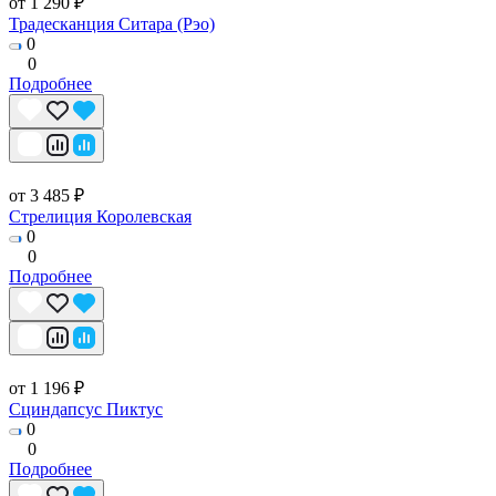
от 1 290 ₽
Традесканция Ситара (Рэо)
0
0
Подробнее
от 3 485 ₽
Стрелиция Королевская
0
0
Подробнее
от 1 196 ₽
Сциндапсус Пиктус
0
0
Подробнее