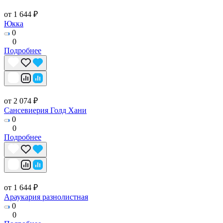
от 1 644 ₽
Юкка
0
0
Подробнее
от 2 074 ₽
Сансевиерия Голд Хани
0
0
Подробнее
от 1 644 ₽
Араукария разнолистная
0
0