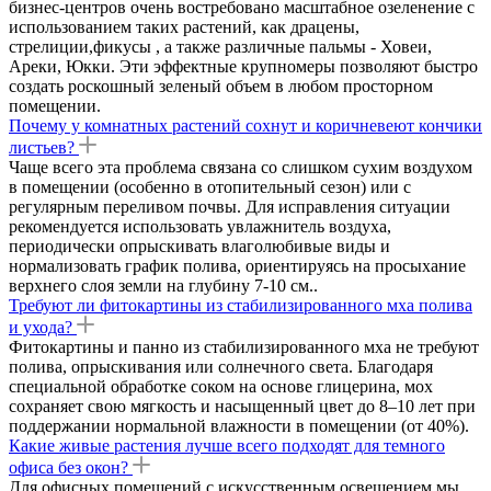
бизнес-центров очень востребовано масштабное озеленение с
использованием таких растений, как драцены,
стрелиции,фикусы , а также различные пальмы - Ховеи,
Ареки, Юкки. Эти эффектные крупномеры позволяют быстро
создать роскошный зеленый объем в любом просторном
помещении.
Почему у комнатных растений сохнут и коричневеют кончики
листьев?
Чаще всего эта проблема связана со слишком сухим воздухом
в помещении (особенно в отопительный сезон) или с
регулярным переливом почвы. Для исправления ситуации
рекомендуется использовать увлажнитель воздуха,
периодически опрыскивать влаголюбивые виды и
нормализовать график полива, ориентируясь на просыхание
верхнего слоя земли на глубину 7-10 см..
Требуют ли фитокартины из стабилизированного мха полива
и ухода?
Фитокартины и панно из стабилизированного мха не требуют
полива, опрыскивания или солнечного света. Благодаря
специальной обработке соком на основе глицерина, мох
сохраняет свою мягкость и насыщенный цвет до 8–10 лет при
поддержании нормальной влажности в помещении (от 40%).
Какие живые растения лучше всего подходят для темного
офиса без окон?
Для офисных помещений с искусственным освещением мы