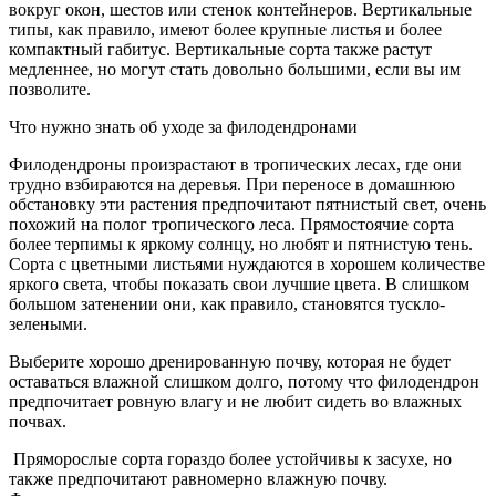
вокруг окон, шестов или стенок контейнеров. Вертикальные
типы, как правило, имеют более крупные листья и более
компактный габитус. Вертикальные сорта также растут
медленнее, но могут стать довольно большими, если вы им
позволите.
Что нужно знать об уходе за филодендронами
Филодендроны произрастают в тропических лесах, где они
трудно взбираются на деревья. При переносе в домашнюю
обстановку эти растения предпочитают пятнистый свет, очень
похожий на полог тропического леса. Прямостоячие сорта
более терпимы к яркому солнцу, но любят и пятнистую тень.
Сорта с цветными листьями нуждаются в хорошем количестве
яркого света, чтобы показать свои лучшие цвета. В слишком
большом затенении они, как правило, становятся тускло-
зелеными.
Выберите хорошо дренированную почву, которая не будет
оставаться влажной слишком долго, потому что филодендрон
предпочитает ровную влагу и не любит сидеть во влажных
почвах.
Пряморослые сорта гораздо более устойчивы к засухе, но
также предпочитают равномерно влажную почву.