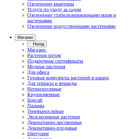
Озеленение квартиры
Услуги по уходу за садом
Озеленение стабилизированными мхом и
растениями
Озеленение искусственными растениями
Магазин
Назад
Магазин
Растения оптом
Подарочные сертификаты
Модные растения
Для офиса
Готовые комплекты растений в кашпо
Для террасы и веранды
Неприхотливые
Крупномерные
Бонсай
Пальмы
Теневыносливые
Эксклюзивные растения
Декоративно-лиственные
Декоративно-плодовые
Цветущие