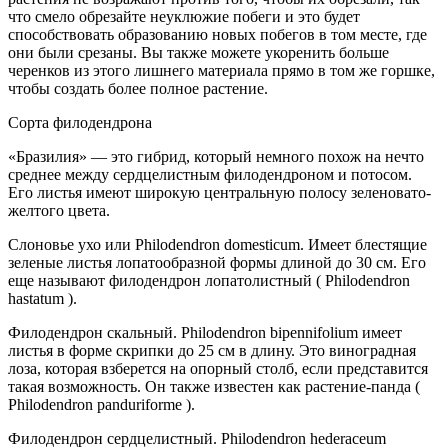
что смело обрезайте неуклюжие побеги и это будет
способствовать образованию новых побегов в том месте, где
они были срезаны. Вы также можете укоренить больше
черенков из этого лишнего материала прямо в том же горшке,
чтобы создать более полное растение.
Сорта филодендрона
«Бразилия» — это гибрид, который немного похож на нечто
среднее между сердцелистным филодендроном и потосом.
Его листья имеют широкую центральную полосу зеленовато-
желтого цвета.
Слоновье ухо или Philodendron domesticum. Имеет блестящие
зеленые листья лопатообразной формы длиной до 30 см. Его
еще называют филодендрон лопатолистный ( Philodendron
hastatum ).
Филодендрон скальный. Philodendron bipennifolium имеет
листья в форме скрипки до 25 см в длину. Это виноградная
лоза, которая взберется на опорный столб, если представится
такая возможность. Он также известен как растение-панда (
Philodendron panduriforme ).
Филодендрон сердцелистный. Philodendron hederaceum