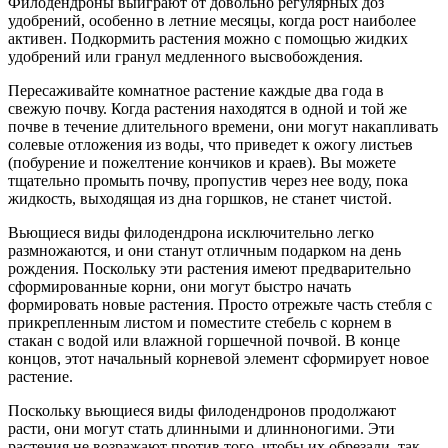
Филодендроны выиграют от довольно регулярных доз
удобрений, особенно в летние месяцы, когда рост наиболее
активен. Подкормить растения можно с помощью жидких
удобрений или гранул медленного высвобождения.
Пересаживайте комнатное растение каждые два года в
свежую почву. Когда растения находятся в одной и той же
почве в течение длительного времени, они могут накапливать
солевые отложения из воды, что приведет к ожогу листьев
(побурение и пожелтение кончиков и краев). Вы можете
тщательно промыть почву, пропустив через нее воду, пока
жидкость, выходящая из дна горшков, не станет чистой.
Вьющиеся виды филодендрона исключительно легко
размножаются, и они станут отличным подарком на день
рождения. Поскольку эти растения имеют предварительно
сформированные корни, они могут быстро начать
формировать новые растения. Просто отрежьте часть стебля с
прикрепленным листом и поместите стебель с корнем в
стакан с водой или влажной горшечной почвой. В конце
концов, этот начальный корневой элемент сформирует новое
растение.
Поскольку вьющиеся виды филодендронов продолжают
расти, они могут стать длинными и длинноногими. Эти
растения не возражают против того, чтобы их обрезали, так