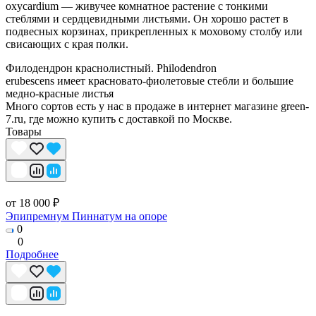
oxycardium — живучее комнатное растение с тонкими
стеблями и сердцевидными листьями. Он хорошо растет в
подвесных корзинах, прикрепленных к моховому столбу или
свисающих с края полки.
Филодендрон краснолистный. Philodendron
erubescens имеет красновато-фиолетовые стебли и большие
медно-красные листья
Много сортов есть у нас в продаже в интернет магазине green-
7.ru, где можно купить с доставкой по Москве.
Товары
от 18 000 ₽
Эпипремнум Пиннатум на опоре
0
0
Подробнее