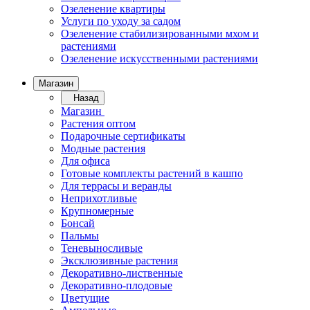
Озеленение квартиры
Услуги по уходу за садом
Озеленение стабилизированными мхом и
растениями
Озеленение искусственными растениями
Магазин
Назад
Магазин
Растения оптом
Подарочные сертификаты
Модные растения
Для офиса
Готовые комплекты растений в кашпо
Для террасы и веранды
Неприхотливые
Крупномерные
Бонсай
Пальмы
Теневыносливые
Эксклюзивные растения
Декоративно-лиственные
Декоративно-плодовые
Цветущие