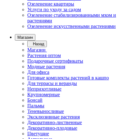
Озеленение квартиры
Услуги по уходу за садом
Озеленение стабилизированными мхом и
растениями
Озеленение искусственными растениями
Магазин
Назад
Магазин
Растения оптом
Подарочные сертификаты
Модные растения
Для офиса
Готовые комплекты растений в кашпо
Для террасы и веранды
Неприхотливые
Крупномерные
Бонсай
Пальмы
Теневыносливые
Эксклюзивные растения
Декоративно-лиственные
Декоративно-плодовые
Цветущие