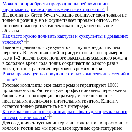
Можно ли приобрести продукцию нашей компании
крупными партиями для коммерческих проектов?
Да, компания Green Seven успешно реализует свои товары не
только в розницу, но и осуществляет продажи оптом. Это
позволяет выгодно укомплектовать под ключ большие
объекты.
Как часто нужно поливать кактусы и суккуленты в домашних
условиях?
Главное правило для суккулентов — лучше недолить, чем
перелить. В весенне-летний период их поливают примерно
раз в 1–2 недели после полного высыхания земляного кома, а
в холодное время года полив сокращают до одного раза в
месяц, так как растения переходят в режим покоя.
В чем преимущество покупки готовых комплектов растений в
кашпо?
Готовые комплекты экономят время и гарантируют 100%
приживаемость. Растения уже профессионально пересажены
биологами в подходящие по размеру и стилю кашпо с
правильным дренажом и питательным грунтом. Клиенту
остается только разместить их в интерьере.
Какие эксклюзивные крупномеры выбрать для премиального
интерьера или холла?
Для создания статусных интерьерных акцентов в просторных
холлах и гостиных мы применяем крупные архитектурные