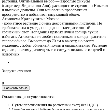
растения. Оптимальный выбор — взрослые фикусы
(например, Лирата или Али), раскидистые стрелиции Николая
и высокие драцены. Они мгновенно преображают
пространство и добавляют визуальный объем.
Аглаонема Крит купить в Москве
- комнатное растение с очень декоративными листьями. Не
требовательна в уходе, но предпочитает рассеянный
солнечный свет. Попадания прямых лучей солнца лучше
избегать. Аглаонема не любит сквозняков и холода - растение
теплолюбивое. Вырастает до 70 см в высоту, но растет
медленно. Любит обильный полив и опрыскивания. Растение
ядовито, поэтому размещать его следует подальше от детей и
животных.
Загрузка отзывов...
0
Написать отзыв
Оплата товара осуществляется:
Путем перечисления на расчетный счет( без НДС )
Онлайн оплата Unitpay (ссылка на оплату приходит на