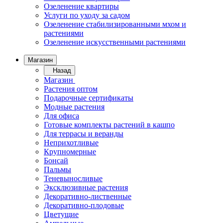
Озеленение квартиры
Услуги по уходу за садом
Озеленение стабилизированными мхом и
растениями
Озеленение искусственными растениями
Магазин
Назад
Магазин
Растения оптом
Подарочные сертификаты
Модные растения
Для офиса
Готовые комплекты растений в кашпо
Для террасы и веранды
Неприхотливые
Крупномерные
Бонсай
Пальмы
Теневыносливые
Эксклюзивные растения
Декоративно-лиственные
Декоративно-плодовые
Цветущие