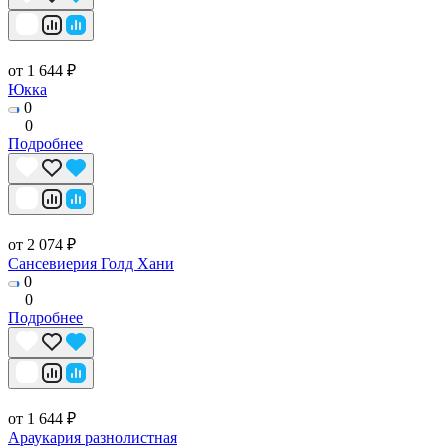
от 1 644 ₽
Юкка
0
0
Подробнее
от 2 074 ₽
Сансевиерия Голд Хани
0
0
Подробнее
от 1 644 ₽
Араукария разнолистная