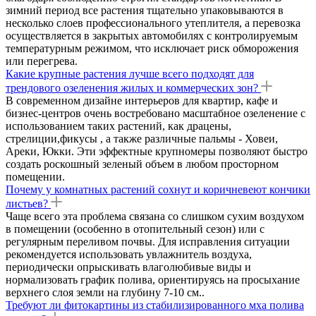
зимний период все растения тщательно упаковываются в
несколько слоев профессионального утеплителя, а перевозка
осуществляется в закрытых автомобилях с контролируемым
температурным режимом, что исключает риск обморожения
или перегрева.
Какие крупные растения лучше всего подходят для
трендового озеленения жилых и коммерческих зон?
В современном дизайне интерьеров для квартир, кафе и
бизнес-центров очень востребовано масштабное озеленение с
использованием таких растений, как драцены,
стрелиции,фикусы , а также различные пальмы - Ховеи,
Ареки, Юкки. Эти эффектные крупномеры позволяют быстро
создать роскошный зеленый объем в любом просторном
помещении.
Почему у комнатных растений сохнут и коричневеют кончики
листьев?
Чаще всего эта проблема связана со слишком сухим воздухом
в помещении (особенно в отопительный сезон) или с
регулярным переливом почвы. Для исправления ситуации
рекомендуется использовать увлажнитель воздуха,
периодически опрыскивать влаголюбивые виды и
нормализовать график полива, ориентируясь на просыхание
верхнего слоя земли на глубину 7-10 см..
Требуют ли фитокартины из стабилизированного мха полива