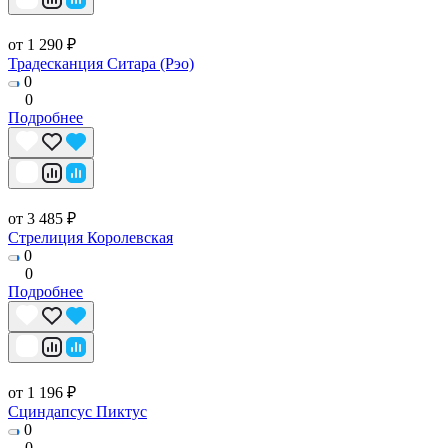
от 1 290 ₽
Традесканция Ситара (Рэо)
0
0
Подробнее
от 3 485 ₽
Стрелиция Королевская
0
0
Подробнее
от 1 196 ₽
Сциндапсус Пиктус
0
0