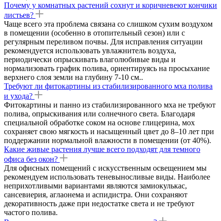
Почему у комнатных растений сохнут и коричневеют кончики
листьев?
Чаще всего эта проблема связана со слишком сухим воздухом
в помещении (особенно в отопительный сезон) или с
регулярным переливом почвы. Для исправления ситуации
рекомендуется использовать увлажнитель воздуха,
периодически опрыскивать влаголюбивые виды и
нормализовать график полива, ориентируясь на просыхание
верхнего слоя земли на глубину 7-10 см..
Требуют ли фитокартины из стабилизированного мха полива
и ухода?
Фитокартины и панно из стабилизированного мха не требуют
полива, опрыскивания или солнечного света. Благодаря
специальной обработке соком на основе глицерина, мох
сохраняет свою мягкость и насыщенный цвет до 8–10 лет при
поддержании нормальной влажности в помещении (от 40%).
Какие живые растения лучше всего подходят для темного
офиса без окон?
Для офисных помещений с искусственным освещением мы
рекомендуем использовать теневыносливые виды. Наиболее
неприхотливыми вариантами являются замиокулькас,
сансевиерия, аглаонема и аспидистра. Они сохраняют
декоративность даже при недостатке света и не требуют
частого полива.