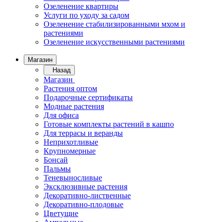
Озеленение квартиры
Услуги по уходу за садом
Озеленение стабилизированными мхом и
растениями
Озеленение искусственными растениями
Магазин
Назад
Магазин
Растения оптом
Подарочные сертификаты
Модные растения
Для офиса
Готовые комплекты растений в кашпо
Для террасы и веранды
Неприхотливые
Крупномерные
Бонсай
Пальмы
Теневыносливые
Эксклюзивные растения
Декоративно-лиственные
Декоративно-плодовые
Цветущие