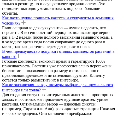
только в розницу, но и осуществляет продажи оптом. Это
позволяет выгодно укомплектовать под ключ большие
объекты.
Как часто нужно поливать кактусы и суккуленты в домашних
условиях?
Главное правило для суккулентов — лучше недолить, чем
перелить. В весенне-летний период их поливают примерно
раз в 1–2 недели после полного высыхания земляного кома, а
в холодное время года полив сокращают до одного раза в
месяц, так как растения переходят в режим покоя.
В чем преимущество покупки готовых комплектов растений в
кашпо?
Готовые комплекты экономят время и гарантируют 100%
приживаемость. Растения уже профессионально пересажены
биологами в подходящие по размеру и стилю кашпо с
правильным дренажом и питательным грунтом. Клиенту
остается только разместить их в интерьере.
Какие эксклюзивные крупномеры выбрать для премиального
интерьера или холла?
Для создания статусных интерьерных акцентов в просторных
холлах и гостиных мы применяем крупные архитектурные
растения. Оптимальный выбор — взрослые фикусы
(например, Лирата или Али), раскидистые стрелиции Николая
и высокие драцены. Они мгновенно преображают