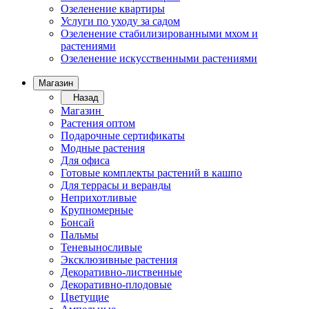
Озеленение квартиры
Услуги по уходу за садом
Озеленение стабилизированными мхом и
растениями
Озеленение искусственными растениями
Магазин
Назад
Магазин
Растения оптом
Подарочные сертификаты
Модные растения
Для офиса
Готовые комплекты растений в кашпо
Для террасы и веранды
Неприхотливые
Крупномерные
Бонсай
Пальмы
Теневыносливые
Эксклюзивные растения
Декоративно-лиственные
Декоративно-плодовые
Цветущие