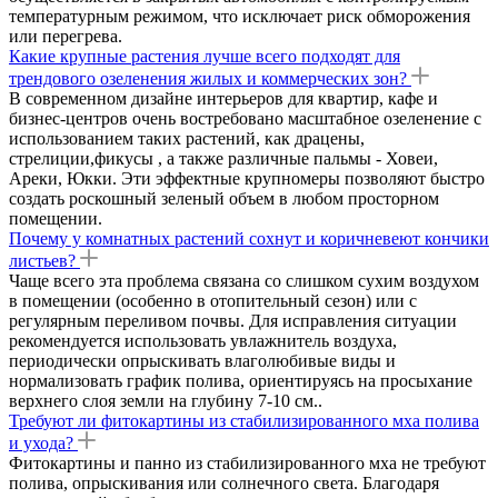
температурным режимом, что исключает риск обморожения
или перегрева.
Какие крупные растения лучше всего подходят для
трендового озеленения жилых и коммерческих зон?
В современном дизайне интерьеров для квартир, кафе и
бизнес-центров очень востребовано масштабное озеленение с
использованием таких растений, как драцены,
стрелиции,фикусы , а также различные пальмы - Ховеи,
Ареки, Юкки. Эти эффектные крупномеры позволяют быстро
создать роскошный зеленый объем в любом просторном
помещении.
Почему у комнатных растений сохнут и коричневеют кончики
листьев?
Чаще всего эта проблема связана со слишком сухим воздухом
в помещении (особенно в отопительный сезон) или с
регулярным переливом почвы. Для исправления ситуации
рекомендуется использовать увлажнитель воздуха,
периодически опрыскивать влаголюбивые виды и
нормализовать график полива, ориентируясь на просыхание
верхнего слоя земли на глубину 7-10 см..
Требуют ли фитокартины из стабилизированного мха полива
и ухода?
Фитокартины и панно из стабилизированного мха не требуют
полива, опрыскивания или солнечного света. Благодаря