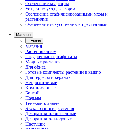
Озеленение квартиры
Услуги по уходу за садом
Озеленение стабилизированными мхом и
растениями
Озеленение искусственными растениями
Магазин
Назад
Магазин
Растения оптом
Подарочные сертификаты
Модные растения
Для офиса
Готовые комплекты растений в кашпо
Для террасы и веранды
Неприхотливые
Крупномерные
Бонсай
Пальмы
Теневыносливые
Эксклюзивные растения
Декоративно-лиственные
Декоративно-плодовые
Цветущие