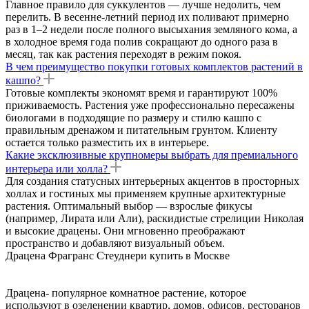
Главное правило для суккулентов — лучше недолить, чем
перелить. В весенне-летний период их поливают примерно
раз в 1–2 недели после полного высыхания земляного кома, а
в холодное время года полив сокращают до одного раза в
месяц, так как растения переходят в режим покоя.
В чем преимущество покупки готовых комплектов растений в
кашпо?
Готовые комплекты экономят время и гарантируют 100%
приживаемость. Растения уже профессионально пересажены
биологами в подходящие по размеру и стилю кашпо с
правильным дренажом и питательным грунтом. Клиенту
остается только разместить их в интерьере.
Какие эксклюзивные крупномеры выбрать для премиального
интерьера или холла?
Для создания статусных интерьерных акцентов в просторных
холлах и гостиных мы применяем крупные архитектурные
растения. Оптимальный выбор — взрослые фикусы
(например, Лирата или Али), раскидистые стрелиции Николая
и высокие драцены. Они мгновенно преображают
пространство и добавляют визуальный объем.
Драцена Фрагранс Стеуднери купить в Москве
Драцена- популярное комнатное растение, которое
используют в озеленении квартир, домов, офисов, ресторанов