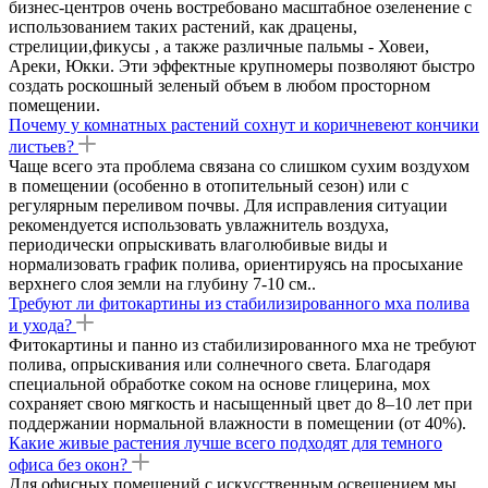
бизнес-центров очень востребовано масштабное озеленение с
использованием таких растений, как драцены,
стрелиции,фикусы , а также различные пальмы - Ховеи,
Ареки, Юкки. Эти эффектные крупномеры позволяют быстро
создать роскошный зеленый объем в любом просторном
помещении.
Почему у комнатных растений сохнут и коричневеют кончики
листьев?
Чаще всего эта проблема связана со слишком сухим воздухом
в помещении (особенно в отопительный сезон) или с
регулярным переливом почвы. Для исправления ситуации
рекомендуется использовать увлажнитель воздуха,
периодически опрыскивать влаголюбивые виды и
нормализовать график полива, ориентируясь на просыхание
верхнего слоя земли на глубину 7-10 см..
Требуют ли фитокартины из стабилизированного мха полива
и ухода?
Фитокартины и панно из стабилизированного мха не требуют
полива, опрыскивания или солнечного света. Благодаря
специальной обработке соком на основе глицерина, мох
сохраняет свою мягкость и насыщенный цвет до 8–10 лет при
поддержании нормальной влажности в помещении (от 40%).
Какие живые растения лучше всего подходят для темного
офиса без окон?
Для офисных помещений с искусственным освещением мы