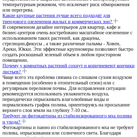
температурным режимом, что исключает риск обморожения
или перегрева.
Какие крупные растения лучше всего подходят для
трендового озеленения жилых и коммерческих зон?
В современном дизайне интерьеров для квартир, кафе и
бизнес-центров очень востребовано масштабное озеленение с
использованием таких растений, как драцены,
стрелиции,фикусы , а также различные пальмы - Ховеи,
Ареки, Юкки. Эти эффектные крупномеры позволяют быстро
создать роскошный зеленый объем в любом просторном
помещении.
Почему у комнатных растений сохнут и коричневеют кончики
листьев?
Чаще всего эта проблема связана со слишком сухим воздухом
в помещении (особенно в отопительный сезон) или с
регулярным переливом почвы. Для исправления ситуации
рекомендуется использовать увлажнитель воздуха,
периодически опрыскивать влаголюбивые виды и
нормализовать график полива, ориентируясь на просыхание
верхнего слоя земли на глубину 7-10 см..
Требуют ли фитокартины из стабилизированного мха полива
и ухода?
Фитокартины и панно из стабилизированного мха не требуют
полива, опрыскивания или солнечного света. Благодаря