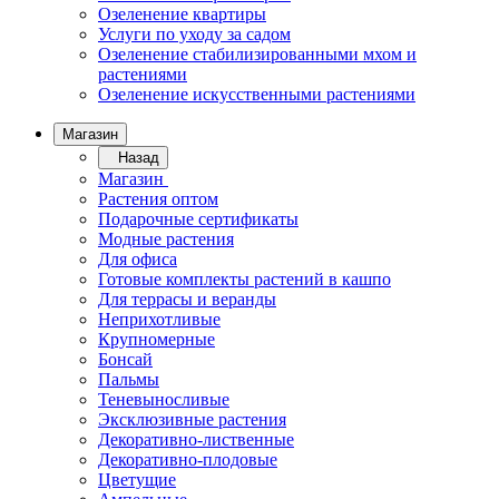
Озеленение квартиры
Услуги по уходу за садом
Озеленение стабилизированными мхом и
растениями
Озеленение искусственными растениями
Магазин
Назад
Магазин
Растения оптом
Подарочные сертификаты
Модные растения
Для офиса
Готовые комплекты растений в кашпо
Для террасы и веранды
Неприхотливые
Крупномерные
Бонсай
Пальмы
Теневыносливые
Эксклюзивные растения
Декоративно-лиственные
Декоративно-плодовые
Цветущие