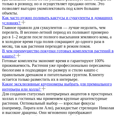
только в розницу, но и осуществляет продажи оптом. Это
позволяет выгодно укомплектовать под ключ большие
объекты.
Как часто нужно поливать кактусы и суккуленты в домашних
условиях?
Главное правило для суккулентов — лучше недолить, чем
перелить. В весенне-летний период их поливают примерно
раз в 1–2 недели после полного высыхания земляного кома, а
в холодное время года полив сокращают до одного раза в
месяц, так как растения переходят в режим покоя.
В чем преимущество покупки готовых комплектов растений в
кашпо?
Готовые комплекты экономят время и гарантируют 100%
приживаемость. Растения уже профессионально пересажены
биологами в подходящие по размеру и стилю кашпо с
правильным дренажом и питательным грунтом. Клиенту
остается только разместить их в интерьере.
Какие эксклюзивные крупномеры выбрать для премиального
интерьера или холла?
Для создания статусных интерьерных акцентов в просторных
холлах и гостиных мы применяем крупные архитектурные
растения. Оптимальный выбор — взрослые фикусы
(например, Лирата или Али), раскидистые стрелиции Николая
и высокие драцены. Они мгновенно преображают