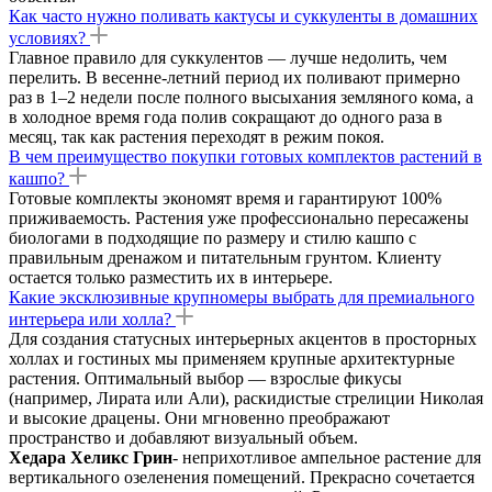
Как часто нужно поливать кактусы и суккуленты в домашних
условиях?
Главное правило для суккулентов — лучше недолить, чем
перелить. В весенне-летний период их поливают примерно
раз в 1–2 недели после полного высыхания земляного кома, а
в холодное время года полив сокращают до одного раза в
месяц, так как растения переходят в режим покоя.
В чем преимущество покупки готовых комплектов растений в
кашпо?
Готовые комплекты экономят время и гарантируют 100%
приживаемость. Растения уже профессионально пересажены
биологами в подходящие по размеру и стилю кашпо с
правильным дренажом и питательным грунтом. Клиенту
остается только разместить их в интерьере.
Какие эксклюзивные крупномеры выбрать для премиального
интерьера или холла?
Для создания статусных интерьерных акцентов в просторных
холлах и гостиных мы применяем крупные архитектурные
растения. Оптимальный выбор — взрослые фикусы
(например, Лирата или Али), раскидистые стрелиции Николая
и высокие драцены. Они мгновенно преображают
пространство и добавляют визуальный объем.
Хедара Хеликс Грин
- неприхотливое ампельное растение для
вертикального озеленения помещений. Прекрасно сочетается