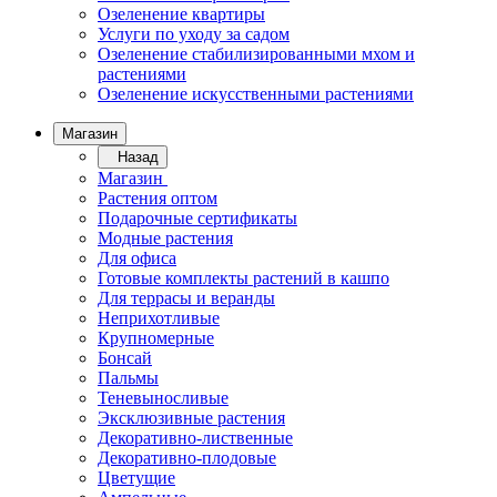
Озеленение квартиры
Услуги по уходу за садом
Озеленение стабилизированными мхом и
растениями
Озеленение искусственными растениями
Магазин
Назад
Магазин
Растения оптом
Подарочные сертификаты
Модные растения
Для офиса
Готовые комплекты растений в кашпо
Для террасы и веранды
Неприхотливые
Крупномерные
Бонсай
Пальмы
Теневыносливые
Эксклюзивные растения
Декоративно-лиственные
Декоративно-плодовые
Цветущие