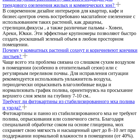
трендового озеленения жилых и коммерческих зон?
В современном дизайне интерьеров для квартир, кафе и
бизнес-центров очень востребовано масштабное озеленение с
использованием таких растений, как драцены,
стрелиции,фикусы , а также различные пальмы - Ховеи,
Ареки, Юкки. Эти эффектные крупномеры позволяют быстро
создать роскошный зеленый объем в любом просторном
помещении.
Почему у комнатных растений сохнут и коричневеют кончики
листьев?
Чаще всего эта проблема связана со слишком сухим воздухом
в помещении (особенно в отопительный сезон) или с
регулярным переливом почвы. Для исправления ситуации
рекомендуется использовать увлажнитель воздуха,
периодически опрыскивать влаголюбивые виды и
нормализовать график полива, ориентируясь на просыхание
верхнего слоя земли на глубину 7-10 см..
Требуют ли фитокартины из стабилизированного мха полива
и ухода?
Фитокартины и панно из стабилизированного мха не требуют
полива, опрыскивания или солнечного света. Благодаря
специальной обработке соком на основе глицерина, мох
сохраняет свою мягкость и насыщенный цвет до 8–10 лет при
поддержании нормальной влажности в помещении (от 40%).