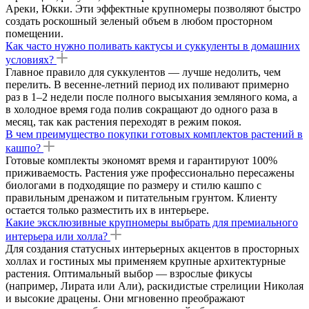
Ареки, Юкки. Эти эффектные крупномеры позволяют быстро
создать роскошный зеленый объем в любом просторном
помещении.
Как часто нужно поливать кактусы и суккуленты в домашних
условиях?
Главное правило для суккулентов — лучше недолить, чем
перелить. В весенне-летний период их поливают примерно
раз в 1–2 недели после полного высыхания земляного кома, а
в холодное время года полив сокращают до одного раза в
месяц, так как растения переходят в режим покоя.
В чем преимущество покупки готовых комплектов растений в
кашпо?
Готовые комплекты экономят время и гарантируют 100%
приживаемость. Растения уже профессионально пересажены
биологами в подходящие по размеру и стилю кашпо с
правильным дренажом и питательным грунтом. Клиенту
остается только разместить их в интерьере.
Какие эксклюзивные крупномеры выбрать для премиального
интерьера или холла?
Для создания статусных интерьерных акцентов в просторных
холлах и гостиных мы применяем крупные архитектурные
растения. Оптимальный выбор — взрослые фикусы
(например, Лирата или Али), раскидистые стрелиции Николая
и высокие драцены. Они мгновенно преображают