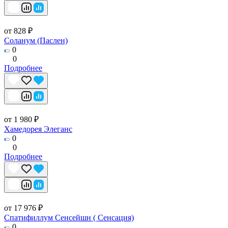
от 828 ₽
Соланум (Паслен)
0
0
Подробнее
от 1 980 ₽
Хамедорея Элеганс
0
0
Подробнее
от 17 976 ₽
Спатифиллум Сенсейшн ( Сенсация)
0