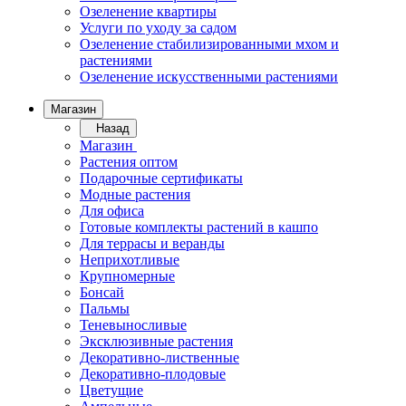
Озеленение квартиры
Услуги по уходу за садом
Озеленение стабилизированными мхом и
растениями
Озеленение искусственными растениями
Магазин
Назад
Магазин
Растения оптом
Подарочные сертификаты
Модные растения
Для офиса
Готовые комплекты растений в кашпо
Для террасы и веранды
Неприхотливые
Крупномерные
Бонсай
Пальмы
Теневыносливые
Эксклюзивные растения
Декоративно-лиственные
Декоративно-плодовые
Цветущие