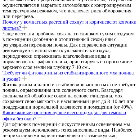
осуществляется в закрытых автомобилях с контролируемым
температурным режимом, что исключает риск обморожения
или перегрева.
Почему у комнатных растений сохнут и коричневеют кончики
листьев?
Чаще всего эта проблема связана со слишком сухим воздухом
в помещении (особенно в отопительный сезон) или с
регулярным переливом почвы. Для исправления ситуации
рекомендуется использовать увлажнитель воздуха,
периодически опрыскивать влаголюбивые виды и
нормализовать график полива, ориентируясь на просыхание
верхнего слоя земли на глубину 7-10 см..
Требуют ли фитокартины из стабилизированного мха полива
и ухода?
Фитокартины и панно из стабилизированного мха не требуют
полива, опрыскивания или солнечного света. Благодаря
специальной обработке соком на основе глицерина, мох
сохраняет свою мягкость и насыщенный цвет до 8–10 лет при
поддержании нормальной влажности в помещении (от 40%).
Какие живые растения лучше всего подходят для темного
офиса без окон?
Для офисных помещений с искусственным освещением мы
рекомендуем использовать теневыносливые виды. Наиболее
неприхотливыми вариантами являются замиокулькас,