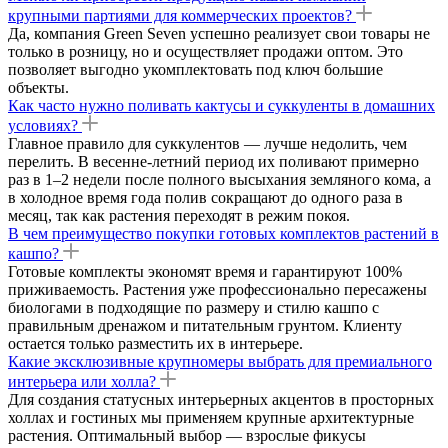
крупными партиями для коммерческих проектов?
Да, компания Green Seven успешно реализует свои товары не
только в розницу, но и осуществляет продажи оптом. Это
позволяет выгодно укомплектовать под ключ большие
объекты.
Как часто нужно поливать кактусы и суккуленты в домашних
условиях?
Главное правило для суккулентов — лучше недолить, чем
перелить. В весенне-летний период их поливают примерно
раз в 1–2 недели после полного высыхания земляного кома, а
в холодное время года полив сокращают до одного раза в
месяц, так как растения переходят в режим покоя.
В чем преимущество покупки готовых комплектов растений в
кашпо?
Готовые комплекты экономят время и гарантируют 100%
приживаемость. Растения уже профессионально пересажены
биологами в подходящие по размеру и стилю кашпо с
правильным дренажом и питательным грунтом. Клиенту
остается только разместить их в интерьере.
Какие эксклюзивные крупномеры выбрать для премиального
интерьера или холла?
Для создания статусных интерьерных акцентов в просторных
холлах и гостиных мы применяем крупные архитектурные
растения. Оптимальный выбор — взрослые фикусы