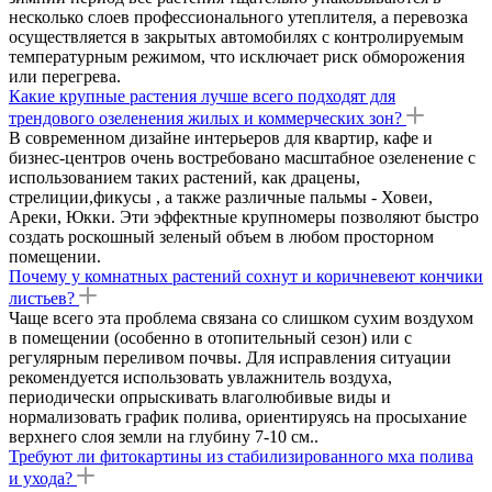
несколько слоев профессионального утеплителя, а перевозка
осуществляется в закрытых автомобилях с контролируемым
температурным режимом, что исключает риск обморожения
или перегрева.
Какие крупные растения лучше всего подходят для
трендового озеленения жилых и коммерческих зон?
В современном дизайне интерьеров для квартир, кафе и
бизнес-центров очень востребовано масштабное озеленение с
использованием таких растений, как драцены,
стрелиции,фикусы , а также различные пальмы - Ховеи,
Ареки, Юкки. Эти эффектные крупномеры позволяют быстро
создать роскошный зеленый объем в любом просторном
помещении.
Почему у комнатных растений сохнут и коричневеют кончики
листьев?
Чаще всего эта проблема связана со слишком сухим воздухом
в помещении (особенно в отопительный сезон) или с
регулярным переливом почвы. Для исправления ситуации
рекомендуется использовать увлажнитель воздуха,
периодически опрыскивать влаголюбивые виды и
нормализовать график полива, ориентируясь на просыхание
верхнего слоя земли на глубину 7-10 см..
Требуют ли фитокартины из стабилизированного мха полива
и ухода?