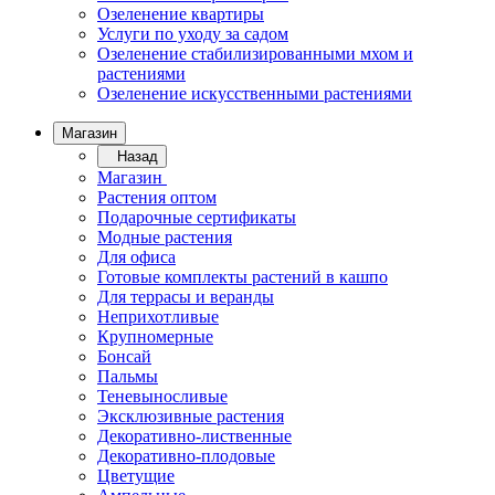
Озеленение квартиры
Услуги по уходу за садом
Озеленение стабилизированными мхом и
растениями
Озеленение искусственными растениями
Магазин
Назад
Магазин
Растения оптом
Подарочные сертификаты
Модные растения
Для офиса
Готовые комплекты растений в кашпо
Для террасы и веранды
Неприхотливые
Крупномерные
Бонсай
Пальмы
Теневыносливые
Эксклюзивные растения
Декоративно-лиственные
Декоративно-плодовые
Цветущие