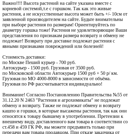
Важно!!!! Высота растений на сайте указана вместе с
корневой системой,т.е с горшком. Так как это живые
растения, а не искусственные высота может быть +/- 10см от
заявленной производителем на сайте. Будьте внимательны
при выборе растения по размерам! Ориентируйтесь по
диаметру горшка тоже! Растения не удовлетворяющие Ваши
представления по признакам размера возврату и обмену не
подлежат! Возврату при доставке подлежат растения с
явными признаками повреждений или болезней!
Стоимость доставки:
по Москве Пеший курьер - 700 руб.
Автокурьер - 1500 руб. Грузовая от 3500 руб.
по Московской области Автокурьер 1500 руб + 50 р/ км.
Грузовая по МО 4000-8000 в зависимости от объёма.
Грузовая по РФ рассчитывается индивидуально!
Внимание! Согласно Постановлению Правительства №55 от
31.12.20 N 2463 "Растения и агрохимикаты" не подлежат
обмену и возврату. Также не подлежат обмену и возврату
кашпо и горшки, в которые высажены растения, так как они
относятся к товару бывшему в употреблении. Претензии к
внешнему виду, доставленного вам товара в соответствии со
ст.458 и 459 ГК РФ, вы можете предъявить только при
передачи вам товара продавцом. При отказе заказчика от