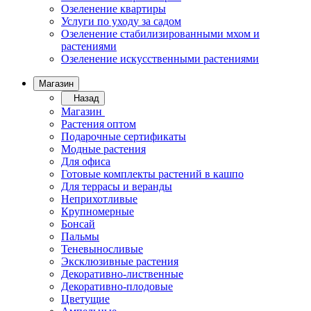
Озеленение квартиры
Услуги по уходу за садом
Озеленение стабилизированными мхом и
растениями
Озеленение искусственными растениями
Магазин
Назад
Магазин
Растения оптом
Подарочные сертификаты
Модные растения
Для офиса
Готовые комплекты растений в кашпо
Для террасы и веранды
Неприхотливые
Крупномерные
Бонсай
Пальмы
Теневыносливые
Эксклюзивные растения
Декоративно-лиственные
Декоративно-плодовые
Цветущие