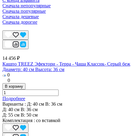
С конца алфавита
Сначала непопулярные
Сначала популярные
Сначала дешевые
Сначала дорогие
14 456 ₽
Кашпо TREEZ Эфектори - Терра - Чаша Классик- Серый беж
Диаметр: 40 см Высота: 36 см
0
0
В корзину
Подробнее
Варианты :
Д: 40 см В: 36 см
Д: 40 см В: 36 см
Д: 55 см В: 50 см
Комплектация
:
со вставкой