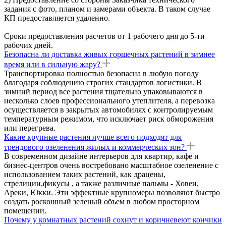
задания с фото, планом и замерами объекта. В таком случае
КП предоставляется удаленно.
Сроки предоставления расчетов от 1 рабочего дня до 5-ти
рабочих дней.
Безопасна ли доставка живых горшечных растений в зимнее
время или в сильную жару?
Транспортировка полностью безопасна в любую погоду
благодаря соблюдению строгих стандартов логистики. В
зимний период все растения тщательно упаковываются в
несколько слоев профессионального утеплителя, а перевозка
осуществляется в закрытых автомобилях с контролируемым
температурным режимом, что исключает риск обморожения
или перегрева.
Какие крупные растения лучше всего подходят для
трендового озеленения жилых и коммерческих зон?
В современном дизайне интерьеров для квартир, кафе и
бизнес-центров очень востребовано масштабное озеленение с
использованием таких растений, как драцены,
стрелиции,фикусы , а также различные пальмы - Ховеи,
Ареки, Юкки. Эти эффектные крупномеры позволяют быстро
создать роскошный зеленый объем в любом просторном
помещении.
Почему у комнатных растений сохнут и коричневеют кончики