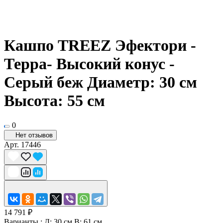
Кашпо TREEZ Эфектори -
Терра- Высокий конус -
Серый беж Диаметр: 30 см
Высота: 55 см
0
Нет отзывов
Арт.
17446
14 791 ₽
Варианты :
Д: 30 см В: 61 см