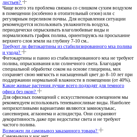
листьев?
Чаще всего эта проблема связана со слишком сухим воздухом
в помещении (особенно в отопительный сезон) или с
регулярным переливом почвы. Для исправления ситуации
рекомендуется использовать увлажнитель воздуха,
периодически опрыскивать влаголюбивые виды и
нормализовать график полива, ориентируясь на просыхание
верхнего слоя земли на глубину 7-10 см..
Требуют ли фитокартины из стабилизированного мха полива
и ухода?
Фитокартины и панно из стабилизированного мха не требуют
полива, опрыскивания или солнечного света. Благодаря
специальной обработке соком на основе глицерина, мох
сохраняет свою мягкость и насыщенный цвет до 8–10 лет при
поддержании нормальной влажности в помещении (от 40%).
Какие живые растения лучше всего подходят для темного
офиса без окон?
Для офисных помещений с искусственным освещением мы
рекомендуем использовать теневыносливые виды. Наиболее
неприхотливыми вариантами являются замиокулькас,
сансевиерия, аглаонема и аспидистра. Они сохраняют
декоративность даже при недостатке света и не требуют
частого полива.
Возможен ли самовывоз заказанного товара?
Самовывоза у нас нет