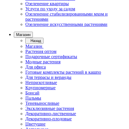
Озеленение квартиры
Услуги по уходу за садом
Озеленение стабилизированными мхом и
растениями
Озеленение искусственными растениями
Магазин
Назад
Магазин
Растения оптом
Подарочные сертификаты
Модные растения
Для офиса
Готовые комплекты растений в кашпо
Для террасы и веранды
Неприхотливые
Крупномерные
Бонсай
Пальмы
Теневыносливые
Эксклюзивные растения
Декоративно-лиственные
Декоративно-плодовые
Цветущие