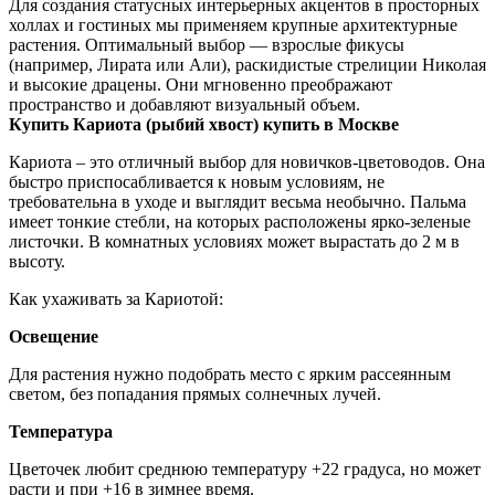
Для создания статусных интерьерных акцентов в просторных
холлах и гостиных мы применяем крупные архитектурные
растения. Оптимальный выбор — взрослые фикусы
(например, Лирата или Али), раскидистые стрелиции Николая
и высокие драцены. Они мгновенно преображают
пространство и добавляют визуальный объем.
Купить Кариота (рыбий хвост) купить в Москве
Кариота – это отличный выбор для новичков-цветоводов. Она
быстро приспосабливается к новым условиям, не
требовательна в уходе и выглядит весьма необычно. Пальма
имеет тонкие стебли, на которых расположены ярко-зеленые
листочки. В комнатных условиях может вырастать до 2 м в
высоту.
Как ухаживать за Кариотой:
Освещение
Для растения нужно подобрать место с ярким рассеянным
светом, без попадания прямых солнечных лучей.
Температура
Цветочек любит среднюю температуру +22 градуса, но может
расти и при +16 в зимнее время.