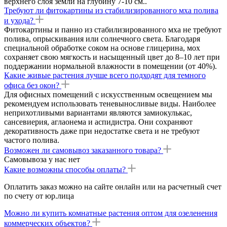
верхнего слоя земли на глубину 7-10 см..
Требуют ли фитокартины из стабилизированного мха полива
и ухода?
Фитокартины и панно из стабилизированного мха не требуют
полива, опрыскивания или солнечного света. Благодаря
специальной обработке соком на основе глицерина, мох
сохраняет свою мягкость и насыщенный цвет до 8–10 лет при
поддержании нормальной влажности в помещении (от 40%).
Какие живые растения лучше всего подходят для темного
офиса без окон?
Для офисных помещений с искусственным освещением мы
рекомендуем использовать теневыносливые виды. Наиболее
неприхотливыми вариантами являются замиокулькас,
сансевиерия, аглаонема и аспидистра. Они сохраняют
декоративность даже при недостатке света и не требуют
частого полива.
Возможен ли самовывоз заказанного товара?
Самовывоза у нас нет
Какие возможны способы оплаты?
Оплатить заказ можно на сайте онлайн или на расчетный счет
по счету от юр.лица
Можно ли купить комнатные растения оптом для озеленения
коммерческих объектов?