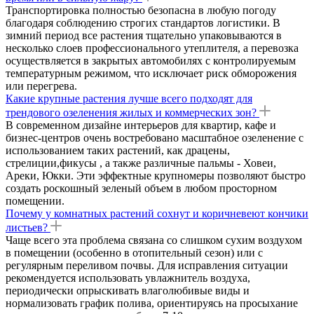
Транспортировка полностью безопасна в любую погоду
благодаря соблюдению строгих стандартов логистики. В
зимний период все растения тщательно упаковываются в
несколько слоев профессионального утеплителя, а перевозка
осуществляется в закрытых автомобилях с контролируемым
температурным режимом, что исключает риск обморожения
или перегрева.
Какие крупные растения лучше всего подходят для
трендового озеленения жилых и коммерческих зон?
В современном дизайне интерьеров для квартир, кафе и
бизнес-центров очень востребовано масштабное озеленение с
использованием таких растений, как драцены,
стрелиции,фикусы , а также различные пальмы - Ховеи,
Ареки, Юкки. Эти эффектные крупномеры позволяют быстро
создать роскошный зеленый объем в любом просторном
помещении.
Почему у комнатных растений сохнут и коричневеют кончики
листьев?
Чаще всего эта проблема связана со слишком сухим воздухом
в помещении (особенно в отопительный сезон) или с
регулярным переливом почвы. Для исправления ситуации
рекомендуется использовать увлажнитель воздуха,
периодически опрыскивать влаголюбивые виды и
нормализовать график полива, ориентируясь на просыхание