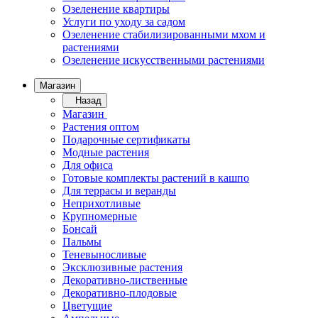
Озеленение квартиры
Услуги по уходу за садом
Озеленение стабилизированными мхом и
растениями
Озеленение искусственными растениями
Магазин
Назад
Магазин
Растения оптом
Подарочные сертификаты
Модные растения
Для офиса
Готовые комплекты растений в кашпо
Для террасы и веранды
Неприхотливые
Крупномерные
Бонсай
Пальмы
Теневыносливые
Эксклюзивные растения
Декоративно-лиственные
Декоративно-плодовые
Цветущие