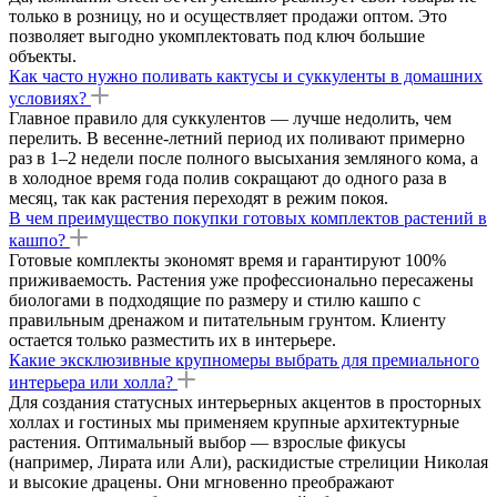
только в розницу, но и осуществляет продажи оптом. Это
позволяет выгодно укомплектовать под ключ большие
объекты.
Как часто нужно поливать кактусы и суккуленты в домашних
условиях?
Главное правило для суккулентов — лучше недолить, чем
перелить. В весенне-летний период их поливают примерно
раз в 1–2 недели после полного высыхания земляного кома, а
в холодное время года полив сокращают до одного раза в
месяц, так как растения переходят в режим покоя.
В чем преимущество покупки готовых комплектов растений в
кашпо?
Готовые комплекты экономят время и гарантируют 100%
приживаемость. Растения уже профессионально пересажены
биологами в подходящие по размеру и стилю кашпо с
правильным дренажом и питательным грунтом. Клиенту
остается только разместить их в интерьере.
Какие эксклюзивные крупномеры выбрать для премиального
интерьера или холла?
Для создания статусных интерьерных акцентов в просторных
холлах и гостиных мы применяем крупные архитектурные
растения. Оптимальный выбор — взрослые фикусы
(например, Лирата или Али), раскидистые стрелиции Николая
и высокие драцены. Они мгновенно преображают