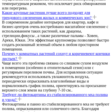
температурным режимом, что исключает риск обморожения
или перегрева.
Какие крупные растения лучше всего подходят для
трендового озеленения жилых и коммерческих зон?
В современном дизайне интерьеров для квартир, кафе и
бизнес-центров очень востребовано масштабное озеленение с
использованием таких растений, как драцены,
стрелиции,фикусы , а также различные пальмы - Ховеи,
Ареки, Юкки. Эти эффектные крупномеры позволяют быстро
создать роскошный зеленый объем в любом просторном
помещении.
Почему у комнатных растений сохнут и коричневеют кончики
листьев?
Чаще всего эта проблема связана со слишком сухим воздухом
в помещении (особенно в отопительный сезон) или с
регулярным переливом почвы. Для исправления ситуации
рекомендуется использовать увлажнитель воздуха,
периодически опрыскивать влаголюбивые виды и
нормализовать график полива, ориентируясь на просыхание
верхнего слоя земли на глубину 7-10 см..
Требуют ли фитокартины из стабилизированного мха полива
и ухода?
Фитокартины и панно из стабилизированного мха не требуют
полива, опрыскивания или солнечного света. Благодаря