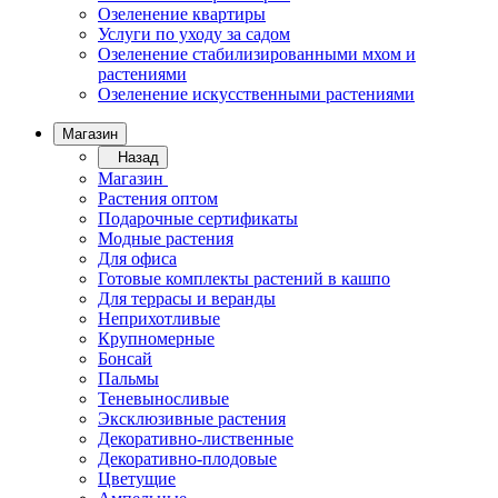
Озеленение квартиры
Услуги по уходу за садом
Озеленение стабилизированными мхом и
растениями
Озеленение искусственными растениями
Магазин
Назад
Магазин
Растения оптом
Подарочные сертификаты
Модные растения
Для офиса
Готовые комплекты растений в кашпо
Для террасы и веранды
Неприхотливые
Крупномерные
Бонсай
Пальмы
Теневыносливые
Эксклюзивные растения
Декоративно-лиственные
Декоративно-плодовые
Цветущие