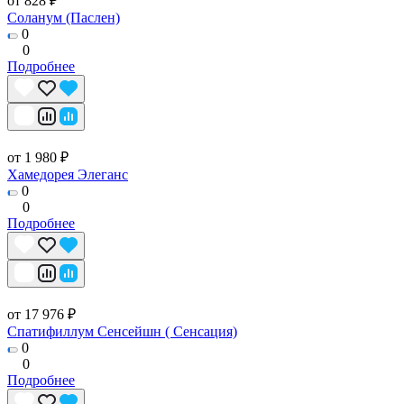
от 828 ₽
Соланум (Паслен)
0
0
Подробнее
от 1 980 ₽
Хамедорея Элеганс
0
0
Подробнее
от 17 976 ₽
Спатифиллум Сенсейшн ( Сенсация)
0
0
Подробнее