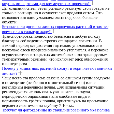
крупными партиями для коммерческих проектов?
Да, компания Green Seven успешно реализует свои товары не
только в розницу, но и осуществляет продажи оптом. Это
позволяет выгодно укомплектовать под ключ большие
объекты.
Безопасна ли доставка живых горшечных растений в зимнее
время или в сильную жару?
Транспортировка полностью безопасна в любую погоду
благодаря соблюдению строгих стандартов логистики. В
зимний период все растения тщательно упаковываются в
несколько слоев профессионального утеплителя, а перевозка
осуществляется в закрытых автомобилях с контролируемым
температурным режимом, что исключает риск обморожения
или перегрева.
Почему у комнатных растений сохнут и коричневеют кончики
листьев?
Чаще всего эта проблема связана со слишком сухим воздухом
в помещении (особенно в отопительный сезон) или с
регулярным переливом почвы. Для исправления ситуации
рекомендуется использовать увлажнитель воздуха,
периодически опрыскивать влаголюбивые виды и
нормализовать график полива, ориентируясь на просыхание
верхнего слоя земли на глубину 7-10 см..
Требуют ли фитокартины из стабилизированного мха полива