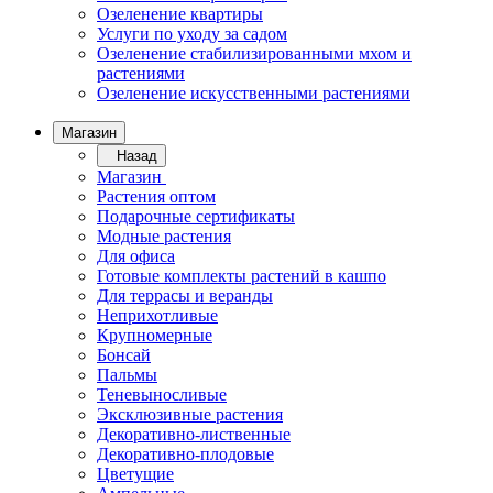
Озеленение квартиры
Услуги по уходу за садом
Озеленение стабилизированными мхом и
растениями
Озеленение искусственными растениями
Магазин
Назад
Магазин
Растения оптом
Подарочные сертификаты
Модные растения
Для офиса
Готовые комплекты растений в кашпо
Для террасы и веранды
Неприхотливые
Крупномерные
Бонсай
Пальмы
Теневыносливые
Эксклюзивные растения
Декоративно-лиственные
Декоративно-плодовые
Цветущие