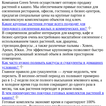
Компания Green Seven осуществляет оптовую продажу
растений и кашпо. Мы обеспечиваем прямые поставки для
озеленения ресторанов, офисов, гостиниц и бизнес-центров,
предлагая специальные цены на крупные партии и
комплексную комплектацию объектов под ключ.
Какие крупные растения лучше всего подходят для
трендового озеленения жилых и коммерческих зон?
В современном дизайне интерьеров для квартир, кафе и
бизнес-центров очень востребовано масштабное озеленение с
использованием таких растений, как драцены,
стрелиции,фикусы , а также различные пальмы - Ховеи,
Ареки, Юкки. Эти эффектные крупномеры позволяют быстро
создать роскошный зеленый объем в любом просторном
помещении.
Как часто нужно поливать кактусы и суккуленты в домашних
условиях?
Главное правило для суккулентов — лучше недолить, чем
перелить. В весенне-летний период их поливают примерно
раз в 1–2 недели после полного высыхания земляного кома, а
в холодное время года полив сокращают до одного раза в
месяц, так как растения переходят в режим покоя.
В чем преимущество покупки готовых комплектов растений в
кашпо?
Готовые комплекты экономят время и гарантируют 100%