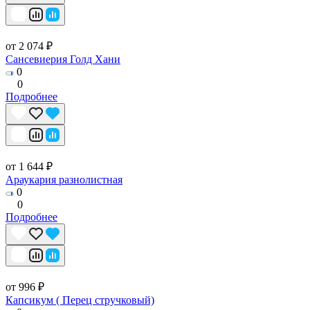
от 2 074 ₽
Сансевиерия Голд Хани
0
0
Подробнее
от 1 644 ₽
Араукария разнолистная
0
0
Подробнее
от 996 ₽
Капсикум ( Перец стручковый)