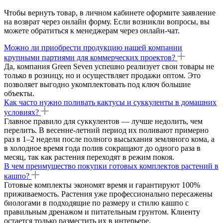
Чтобы вернуть товар, в личном кабинете оформите заявление
на возврат через онлайн форму. Если возникли вопросы, вы
можете обратиться к менеджерам через онлайн-чат.
Можно ли приобрести продукцию нашей компании
крупными партиями для коммерческих проектов?
Да, компания Green Seven успешно реализует свои товары не
только в розницу, но и осуществляет продажи оптом. Это
позволяет выгодно укомплектовать под ключ большие
объекты.
Как часто нужно поливать кактусы и суккуленты в домашних
условиях?
Главное правило для суккулентов — лучше недолить, чем
перелить. В весенне-летний период их поливают примерно
раз в 1–2 недели после полного высыхания земляного кома, а
в холодное время года полив сокращают до одного раза в
месяц, так как растения переходят в режим покоя.
В чем преимущество покупки готовых комплектов растений в
кашпо?
Готовые комплекты экономят время и гарантируют 100%
приживаемость. Растения уже профессионально пересажены
биологами в подходящие по размеру и стилю кашпо с
правильным дренажом и питательным грунтом. Клиенту
остается только разместить их в интерьере.