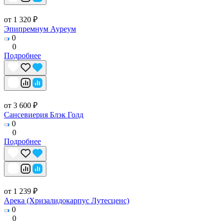
от 1 320 ₽
Эпипремнум Ауреум
0
0
Подробнее
от 3 600 ₽
Сансевиерия Блэк Голд
0
0
Подробнее
от 1 239 ₽
Арека (Хризалидокарпус Лутесценс)
0
0