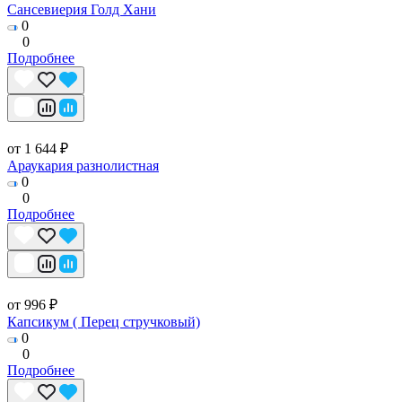
Сансевиерия Голд Хани
0
0
Подробнее
от 1 644 ₽
Араукария разнолистная
0
0
Подробнее
от 996 ₽
Капсикум ( Перец стручковый)
0
0
Подробнее