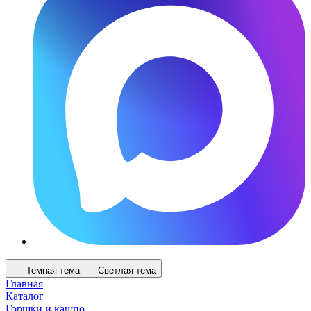
Темная тема
Светлая тема
Главная
Каталог
Горшки и кашпо