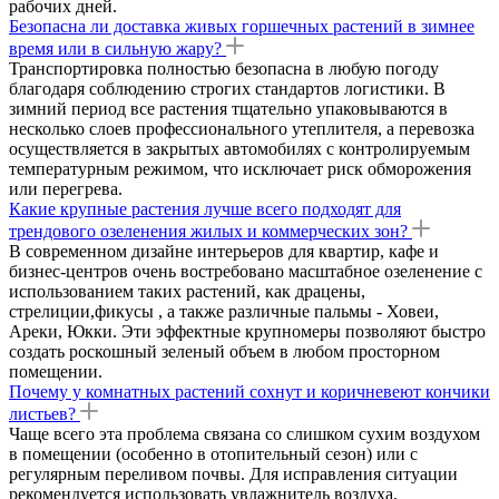
рабочих дней.
Безопасна ли доставка живых горшечных растений в зимнее
время или в сильную жару?
Транспортировка полностью безопасна в любую погоду
благодаря соблюдению строгих стандартов логистики. В
зимний период все растения тщательно упаковываются в
несколько слоев профессионального утеплителя, а перевозка
осуществляется в закрытых автомобилях с контролируемым
температурным режимом, что исключает риск обморожения
или перегрева.
Какие крупные растения лучше всего подходят для
трендового озеленения жилых и коммерческих зон?
В современном дизайне интерьеров для квартир, кафе и
бизнес-центров очень востребовано масштабное озеленение с
использованием таких растений, как драцены,
стрелиции,фикусы , а также различные пальмы - Ховеи,
Ареки, Юкки. Эти эффектные крупномеры позволяют быстро
создать роскошный зеленый объем в любом просторном
помещении.
Почему у комнатных растений сохнут и коричневеют кончики
листьев?
Чаще всего эта проблема связана со слишком сухим воздухом
в помещении (особенно в отопительный сезон) или с
регулярным переливом почвы. Для исправления ситуации
рекомендуется использовать увлажнитель воздуха,