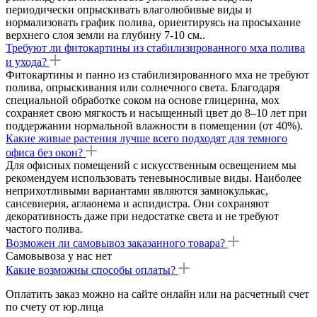
периодически опрыскивать влаголюбивые виды и
нормализовать график полива, ориентируясь на просыхание
верхнего слоя земли на глубину 7-10 см..
Требуют ли фитокартины из стабилизированного мха полива
и ухода?
Фитокартины и панно из стабилизированного мха не требуют
полива, опрыскивания или солнечного света. Благодаря
специальной обработке соком на основе глицерина, мох
сохраняет свою мягкость и насыщенный цвет до 8–10 лет при
поддержании нормальной влажности в помещении (от 40%).
Какие живые растения лучше всего подходят для темного
офиса без окон?
Для офисных помещений с искусственным освещением мы
рекомендуем использовать теневыносливые виды. Наиболее
неприхотливыми вариантами являются замиокулькас,
сансевиерия, аглаонема и аспидистра. Они сохраняют
декоративность даже при недостатке света и не требуют
частого полива.
Возможен ли самовывоз заказанного товара?
Самовывоза у нас нет
Какие возможны способы оплаты?
Оплатить заказ можно на сайте онлайн или на расчетный счет
по счету от юр.лица