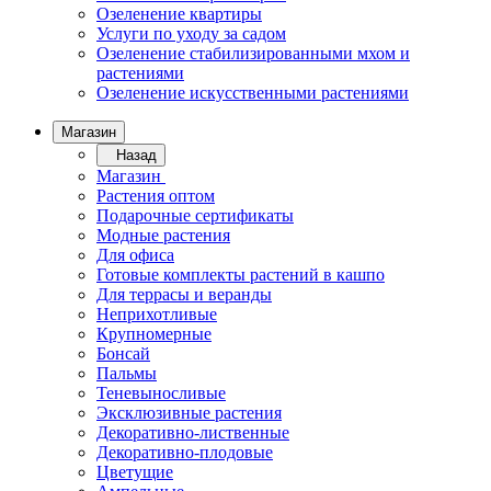
Озеленение квартиры
Услуги по уходу за садом
Озеленение стабилизированными мхом и
растениями
Озеленение искусственными растениями
Магазин
Назад
Магазин
Растения оптом
Подарочные сертификаты
Модные растения
Для офиса
Готовые комплекты растений в кашпо
Для террасы и веранды
Неприхотливые
Крупномерные
Бонсай
Пальмы
Теневыносливые
Эксклюзивные растения
Декоративно-лиственные
Декоративно-плодовые
Цветущие