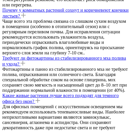
или перегрева.
Почему у комнатных растений сохнут и коричневеют кончики
листьев?
Чаще всего эта проблема связана со слишком сухим воздухом
в помещении (особенно в отопительный сезон) или с
регулярным переливом почвы. Для исправления ситуации
рекомендуется использовать увлажнитель воздуха,
периодически опрыскивать влаголюбивые виды и
нормализовать график полива, ориентируясь на просыхание
верхнего слоя земли на глубину 7-10 см..
Требуют ли фитокартины из стабилизированного мха полива
и ухода?
Фитокартины и панно из стабилизированного мха не требуют
полива, опрыскивания или солнечного света. Благодаря
специальной обработке соком на основе глицерина, мох
сохраняет свою мягкость и насыщенный цвет до 8–10 лет при
поддержании нормальной влажности в помещении (от 40%).
Какие живые растения лучше всего подходят для темного
офиса без окон?
Для офисных помещений с искусственным освещением мы
рекомендуем использовать теневыносливые виды. Наиболее
неприхотливыми вариантами являются замиокулькас,
сансевиерия, аглаонема и аспидистра. Они сохраняют
декоративность даже при недостатке света и не требуют