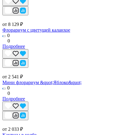
от 8 129 ₽
Флорариум с цветущей каланхое
0
0
Подробнее
от 2 541 ₽
Мини флорариум &quot;Яблоко&quot;
0
0
Подробнее
от 2 033 ₽
Кактусы в колбе