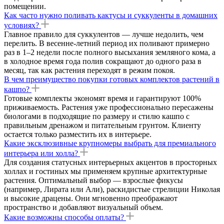
помещении.
Как часто нужно поливать кактусы и суккуленты в домашних
условиях?
Главное правило для суккулентов — лучше недолить, чем
перелить. В весенне-летний период их поливают примерно
раз в 1–2 недели после полного высыхания земляного кома, а
в холодное время года полив сокращают до одного раза в
месяц, так как растения переходят в режим покоя.
В чем преимущество покупки готовых комплектов растений в
кашпо?
Готовые комплекты экономят время и гарантируют 100%
приживаемость. Растения уже профессионально пересажены
биологами в подходящие по размеру и стилю кашпо с
правильным дренажом и питательным грунтом. Клиенту
остается только разместить их в интерьере.
Какие эксклюзивные крупномеры выбрать для премиального
интерьера или холла?
Для создания статусных интерьерных акцентов в просторных
холлах и гостиных мы применяем крупные архитектурные
растения. Оптимальный выбор — взрослые фикусы
(например, Лирата или Али), раскидистые стрелиции Николая
и высокие драцены. Они мгновенно преображают
пространство и добавляют визуальный объем.
Какие возможны способы оплаты?