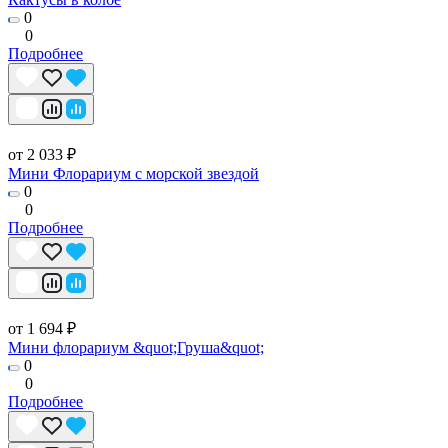
0
0
Подробнее
от 2 033 ₽
Мини Флорариум с морской звездой
0
0
Подробнее
от 1 694 ₽
Мини флорариум &quot;Груша&quot;
0
0
Подробнее