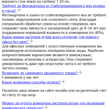
верхнего слоя земли на глубину 7-10 см..
Требуют ли фитокартины из стабилизированного мха полива
и ухода?
Фитокартины и панно из стабилизированного мха не требуют
полива, опрыскивания или солнечного света. Благодаря
специальной обработке соком на основе глицерина, мох
сохраняет свою мягкость и насыщенный цвет до 8–10 лет при
поддержании нормальной влажности в помещении (от 40%).
Какие живые растения лучше всего подходят для темного
офиса без окон?
Для офисных помещений с искусственным освещением мы
рекомендуем использовать теневыносливые виды. Наиболее
неприхотливыми вариантами являются замиокулькас,
сансевиерия, аглаонема и аспидистра. Они сохраняют
декоративность даже при недостатке света и не требуют
частого полива.
Возможен ли самовывоз заказанного товара?
Самовывоза у нас нет
Какие возможны способы оплаты?
Оплатить заказ можно на сайте онлайн или на расчетный счет
по счету от юр.лица
Можно ли купить комнатные растения оптом для озеленения
коммерческих объектов?