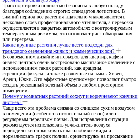
Транспортировка полностью безопасна в любую погоду
благодаря соблюдению строгих стандартов логистики. В
зимний период все растения тщательно упаковываются в
несколько слоев профессионального утеплителя, а перевозка
осуществляется в закрытых автомобилях с контролируемым
температурным режимом, что исключает риск обморожения
или перегрева.
Какие крупные растения лучше всего подходят для
трендового озеленения жилых и коммерческих зон?
В современном дизайне интерьеров для квартир, кафе и
бизнес-центров очень востребовано масштабное озеленение с
использованием таких растений, как драцены,
стрелиции,фикусы , а также различные пальмы - Ховеи,
Ареки, Юкки. Эти эффектные крупномеры позволяют быстро
создать роскошный зеленый объем в любом просторном
помещении.
Почему у комнатных растений сохнут и коричневеют кончики
листьев?
Чаще всего эта проблема связана со слишком сухим воздухом
в помещении (особенно в отопительный сезон) или с
регулярным переливом почвы. Для исправления ситуации
рекомендуется использовать увлажнитель воздуха,
периодически опрыскивать влаголюбивые виды и
нормализовать график полива, ориентируясь на просыхание