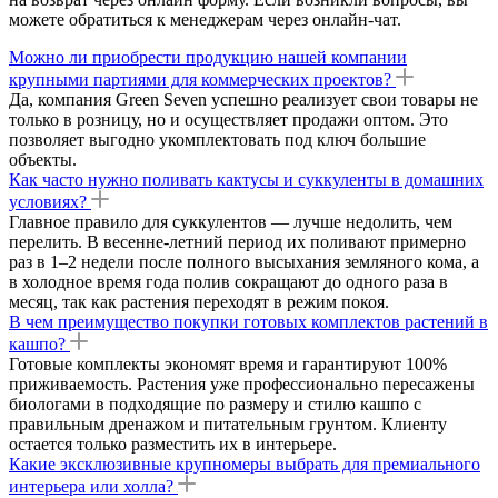
можете обратиться к менеджерам через онлайн-чат.
Можно ли приобрести продукцию нашей компании
крупными партиями для коммерческих проектов?
Да, компания Green Seven успешно реализует свои товары не
только в розницу, но и осуществляет продажи оптом. Это
позволяет выгодно укомплектовать под ключ большие
объекты.
Как часто нужно поливать кактусы и суккуленты в домашних
условиях?
Главное правило для суккулентов — лучше недолить, чем
перелить. В весенне-летний период их поливают примерно
раз в 1–2 недели после полного высыхания земляного кома, а
в холодное время года полив сокращают до одного раза в
месяц, так как растения переходят в режим покоя.
В чем преимущество покупки готовых комплектов растений в
кашпо?
Готовые комплекты экономят время и гарантируют 100%
приживаемость. Растения уже профессионально пересажены
биологами в подходящие по размеру и стилю кашпо с
правильным дренажом и питательным грунтом. Клиенту
остается только разместить их в интерьере.
Какие эксклюзивные крупномеры выбрать для премиального
интерьера или холла?