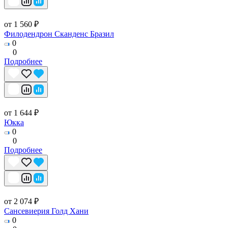
от 1 560 ₽
Филодендрон Сканденс Бразил
0
0
Подробнее
от 1 644 ₽
Юкка
0
0
Подробнее
от 2 074 ₽
Сансевиерия Голд Хани
0