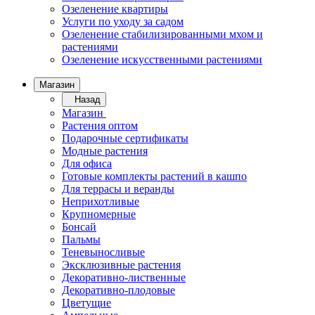
Озеленение квартиры
Услуги по уходу за садом
Озеленение стабилизированными мхом и
растениями
Озеленение искусственными растениями
Магазин
Назад
Магазин
Растения оптом
Подарочные сертификаты
Модные растения
Для офиса
Готовые комплекты растений в кашпо
Для террасы и веранды
Неприхотливые
Крупномерные
Бонсай
Пальмы
Теневыносливые
Эксклюзивные растения
Декоративно-лиственные
Декоративно-плодовые
Цветущие