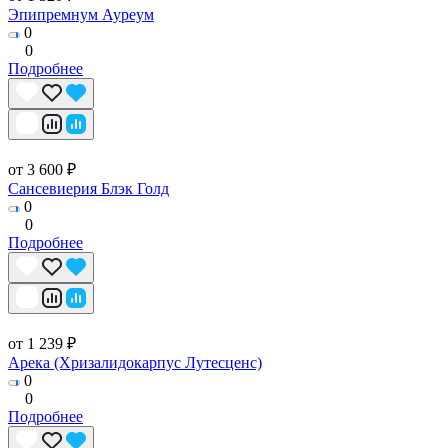
Эпипремнум Ауреум
0
0
Подробнее
от 3 600 ₽
Сансевиерия Блэк Голд
0
0
Подробнее
от 1 239 ₽
Арека (Хризалидокарпус Лутесценс)
0
0
Подробнее