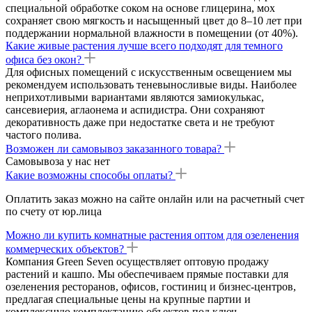
специальной обработке соком на основе глицерина, мох
сохраняет свою мягкость и насыщенный цвет до 8–10 лет при
поддержании нормальной влажности в помещении (от 40%).
Какие живые растения лучше всего подходят для темного
офиса без окон?
Для офисных помещений с искусственным освещением мы
рекомендуем использовать теневыносливые виды. Наиболее
неприхотливыми вариантами являются замиокулькас,
сансевиерия, аглаонема и аспидистра. Они сохраняют
декоративность даже при недостатке света и не требуют
частого полива.
Возможен ли самовывоз заказанного товара?
Самовывоза у нас нет
Какие возможны способы оплаты?
Оплатить заказ можно на сайте онлайн или на расчетный счет
по счету от юр.лица
Можно ли купить комнатные растения оптом для озеленения
коммерческих объектов?
Компания Green Seven осуществляет оптовую продажу
растений и кашпо. Мы обеспечиваем прямые поставки для
озеленения ресторанов, офисов, гостиниц и бизнес-центров,
предлагая специальные цены на крупные партии и
комплексную комплектацию объектов под ключ.