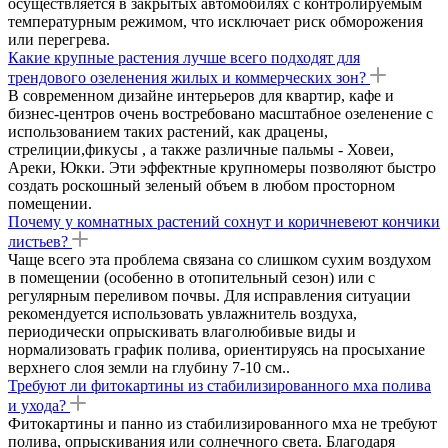
осуществляется в закрытых автомобилях с контролируемым
температурным режимом, что исключает риск обморожения
или перегрева.
Какие крупные растения лучше всего подходят для
трендового озеленения жилых и коммерческих зон?
В современном дизайне интерьеров для квартир, кафе и
бизнес-центров очень востребовано масштабное озеленение с
использованием таких растений, как драцены,
стрелиции,фикусы , а также различные пальмы - Ховеи,
Ареки, Юкки. Эти эффектные крупномеры позволяют быстро
создать роскошный зеленый объем в любом просторном
помещении.
Почему у комнатных растений сохнут и коричневеют кончики
листьев?
Чаще всего эта проблема связана со слишком сухим воздухом
в помещении (особенно в отопительный сезон) или с
регулярным переливом почвы. Для исправления ситуации
рекомендуется использовать увлажнитель воздуха,
периодически опрыскивать влаголюбивые виды и
нормализовать график полива, ориентируясь на просыхание
верхнего слоя земли на глубину 7-10 см..
Требуют ли фитокартины из стабилизированного мха полива
и ухода?
Фитокартины и панно из стабилизированного мха не требуют
полива, опрыскивания или солнечного света. Благодаря