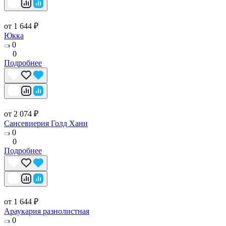
от 1 644 ₽
Юкка
0
0
Подробнее
от 2 074 ₽
Сансевиерия Голд Хани
0
0
Подробнее
от 1 644 ₽
Араукария разнолистная
0