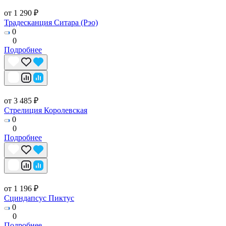
от 1 290 ₽
Традесканция Ситара (Рэо)
0
0
Подробнее
от 3 485 ₽
Стрелиция Королевская
0
0
Подробнее
от 1 196 ₽
Сциндапсус Пиктус
0
0
Подробнее