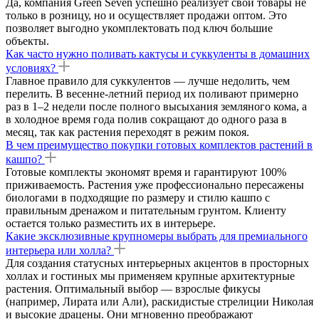
Да, компания Green Seven успешно реализует свои товары не
только в розницу, но и осуществляет продажи оптом. Это
позволяет выгодно укомплектовать под ключ большие
объекты.
Как часто нужно поливать кактусы и суккуленты в домашних
условиях?
Главное правило для суккулентов — лучше недолить, чем
перелить. В весенне-летний период их поливают примерно
раз в 1–2 недели после полного высыхания земляного кома, а
в холодное время года полив сокращают до одного раза в
месяц, так как растения переходят в режим покоя.
В чем преимущество покупки готовых комплектов растений в
кашпо?
Готовые комплекты экономят время и гарантируют 100%
приживаемость. Растения уже профессионально пересажены
биологами в подходящие по размеру и стилю кашпо с
правильным дренажом и питательным грунтом. Клиенту
остается только разместить их в интерьере.
Какие эксклюзивные крупномеры выбрать для премиального
интерьера или холла?
Для создания статусных интерьерных акцентов в просторных
холлах и гостиных мы применяем крупные архитектурные
растения. Оптимальный выбор — взрослые фикусы
(например, Лирата или Али), раскидистые стрелиции Николая
и высокие драцены. Они мгновенно преображают