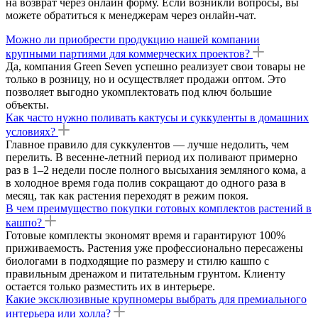
на возврат через онлайн форму. Если возникли вопросы, вы
можете обратиться к менеджерам через онлайн-чат.
Можно ли приобрести продукцию нашей компании
крупными партиями для коммерческих проектов?
Да, компания Green Seven успешно реализует свои товары не
только в розницу, но и осуществляет продажи оптом. Это
позволяет выгодно укомплектовать под ключ большие
объекты.
Как часто нужно поливать кактусы и суккуленты в домашних
условиях?
Главное правило для суккулентов — лучше недолить, чем
перелить. В весенне-летний период их поливают примерно
раз в 1–2 недели после полного высыхания земляного кома, а
в холодное время года полив сокращают до одного раза в
месяц, так как растения переходят в режим покоя.
В чем преимущество покупки готовых комплектов растений в
кашпо?
Готовые комплекты экономят время и гарантируют 100%
приживаемость. Растения уже профессионально пересажены
биологами в подходящие по размеру и стилю кашпо с
правильным дренажом и питательным грунтом. Клиенту
остается только разместить их в интерьере.
Какие эксклюзивные крупномеры выбрать для премиального
интерьера или холла?