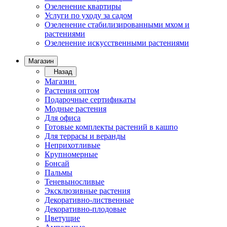
Озеленение квартиры
Услуги по уходу за садом
Озеленение стабилизированными мхом и
растениями
Озеленение искусственными растениями
Магазин
Назад
Магазин
Растения оптом
Подарочные сертификаты
Модные растения
Для офиса
Готовые комплекты растений в кашпо
Для террасы и веранды
Неприхотливые
Крупномерные
Бонсай
Пальмы
Теневыносливые
Эксклюзивные растения
Декоративно-лиственные
Декоративно-плодовые
Цветущие