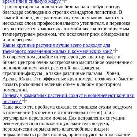
время или в сильную жару?
Транспортировка полностью безопасна в любую погоду
благодаря соблюдению строгих стандартов логистики. В
зимний период все растения тщательно упаковываются в
несколько слоев профессионального утеплителя, а перевозка
осуществляется в закрытых автомобилях с контролируемым
температурным режимом, что исключает риск обморожения
или перегрева.
Какие крупные растения лучше всего подходят для
трендового озеленения жилых и коммерческих зон?
В современном дизайне интерьеров для квартир, кафе и
бизнес-центров очень востребовано масштабное озеленение с
использованием таких растений, как драцены,
стрелиции,фикусы , а также различные пальмы - Ховеи,
Ареки, Юкки. Эти эффектные крупномеры позволяют быстро
создать роскошный зеленый объем в любом просторном
помещении.
Почему у комнатных растений сохнут и коричневеют кончики
листьев?
Чаще всего эта проблема связана со слишком сухим воздухом
в помещении (особенно в отопительный сезон) или с
регулярным переливом почвы. Для исправления ситуации
рекомендуется использовать увлажнитель воздуха,
периодически опрыскивать влаголюбивые виды и
нормализовать график полива, ориентируясь на просыхание