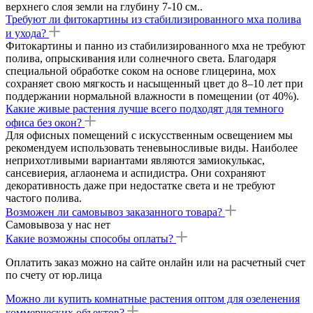
верхнего слоя земли на глубину 7-10 см..
Требуют ли фитокартины из стабилизированного мха полива
и ухода?
Фитокартины и панно из стабилизированного мха не требуют
полива, опрыскивания или солнечного света. Благодаря
специальной обработке соком на основе глицерина, мох
сохраняет свою мягкость и насыщенный цвет до 8–10 лет при
поддержании нормальной влажности в помещении (от 40%).
Какие живые растения лучше всего подходят для темного
офиса без окон?
Для офисных помещений с искусственным освещением мы
рекомендуем использовать теневыносливые виды. Наиболее
неприхотливыми вариантами являются замиокулькас,
сансевиерия, аглаонема и аспидистра. Они сохраняют
декоративность даже при недостатке света и не требуют
частого полива.
Возможен ли самовывоз заказанного товара?
Самовывоза у нас нет
Какие возможны способы оплаты?
Оплатить заказ можно на сайте онлайн или на расчетный счет
по счету от юр.лица
Можно ли купить комнатные растения оптом для озеленения
коммерческих объектов?