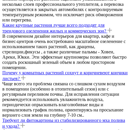
несколько слоев профессионального утеплителя, а перевозка
осуществляется в закрытых автомобилях с контролируемым
температурным режимом, что исключает риск обморожения
или перегрева.
Какие крупные растения лучше всего подходят для
трендового озеленения жилых и коммерческих зон?
В современном дизайне интерьеров для квартир, кафе и
бизнес-центров очень востребовано масштабное озеленение с
использованием таких растений, как драцены,
стрелиции,фикусы , а также различные пальмы - Ховеи,
Ареки, Юкки. Эти эффектные крупномеры позволяют быстро
создать роскошный зеленый объем в любом просторном
помещении.
Почему у комнатных растений сохнут и коричневеют кончики
листьев?
Чаще всего эта проблема связана со слишком сухим воздухом
в помещении (особенно в отопительный сезон) или с
регулярным переливом почвы. Для исправления ситуации
рекомендуется использовать увлажнитель воздуха,
периодически опрыскивать влаголюбивые виды и
нормализовать график полива, ориентируясь на просыхание
верхнего слоя земли на глубину 7-10 см..
Требуют ли фитокартины из стабилизированного мха полива
и ухода?