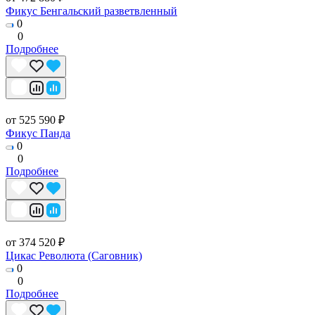
Фикус Бенгальский разветвленный
0
0
Подробнее
от 525 590 ₽
Фикус Панда
0
0
Подробнее
от 374 520 ₽
Цикас Революта (Саговник)
0
0
Подробнее