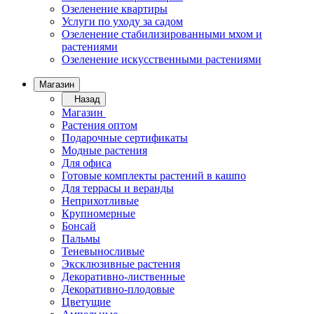
Озеленение квартиры
Услуги по уходу за садом
Озеленение стабилизированными мхом и
растениями
Озеленение искусственными растениями
Магазин
Назад
Магазин
Растения оптом
Подарочные сертификаты
Модные растения
Для офиса
Готовые комплекты растений в кашпо
Для террасы и веранды
Неприхотливые
Крупномерные
Бонсай
Пальмы
Теневыносливые
Эксклюзивные растения
Декоративно-лиственные
Декоративно-плодовые
Цветущие