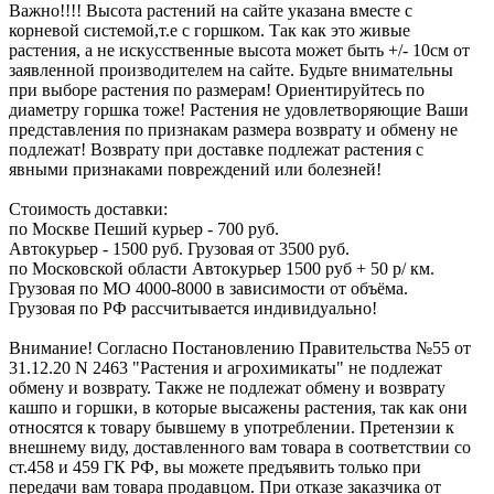
Важно!!!! Высота растений на сайте указана вместе с
корневой системой,т.е с горшком. Так как это живые
растения, а не искусственные высота может быть +/- 10см от
заявленной производителем на сайте. Будьте внимательны
при выборе растения по размерам! Ориентируйтесь по
диаметру горшка тоже! Растения не удовлетворяющие Ваши
представления по признакам размера возврату и обмену не
подлежат! Возврату при доставке подлежат растения с
явными признаками повреждений или болезней!
Стоимость доставки:
по Москве Пеший курьер - 700 руб.
Автокурьер - 1500 руб. Грузовая от 3500 руб.
по Московской области Автокурьер 1500 руб + 50 р/ км.
Грузовая по МО 4000-8000 в зависимости от объёма.
Грузовая по РФ рассчитывается индивидуально!
Внимание! Согласно Постановлению Правительства №55 от
31.12.20 N 2463 "Растения и агрохимикаты" не подлежат
обмену и возврату. Также не подлежат обмену и возврату
кашпо и горшки, в которые высажены растения, так как они
относятся к товару бывшему в употреблении. Претензии к
внешнему виду, доставленного вам товара в соответствии со
ст.458 и 459 ГК РФ, вы можете предъявить только при
передачи вам товара продавцом. При отказе заказчика от