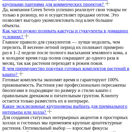
крупными партиями для коммерческих проектов?
Да, компания Green Seven успешно реализует свои товары не
только в розницу, но и осуществляет продажи оптом. Это
позволяет выгодно укомплектовать под ключ большие
объекты.
Как часто нужно поливать кактусы и суккуленты в домашних
условиях?
Главное правило для суккулентов — лучше недолить, чем
перелить. В весенне-летний период их поливают примерно
раз в 1–2 недели после полного высыхания земляного кома, а
в холодное время года полив сокращают до одного раза в
месяц, так как растения переходят в режим покоя.
В чем преимущество покупки готовых комплектов растений в
кашпо?
Готовые комплекты экономят время и гарантируют 100%
приживаемость. Растения уже профессионально пересажены
биологами в подходящие по размеру и стилю кашпо с
правильным дренажом и питательным грунтом. Клиенту
остается только разместить их в интерьере.
Какие эксклюзивные крупномеры выбрать для премиального
интерьера или холла?
Для создания статусных интерьерных акцентов в просторных
холлах и гостиных мы применяем крупные архитектурные
растения. Оптимальный выбор — взрослые фикусы