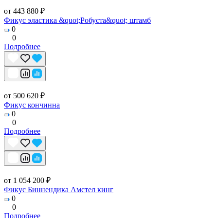
от 443 880 ₽
Фикус эластика &quot;Робуста&quot; штамб
0
0
Подробнее
от 500 620 ₽
Фикус кончинна
0
0
Подробнее
от 1 054 200 ₽
Фикус Биннендика Амстел кинг
0
0
Подробнее