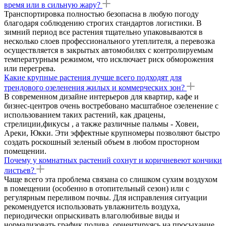
время или в сильную жару?
Транспортировка полностью безопасна в любую погоду
благодаря соблюдению строгих стандартов логистики. В
зимний период все растения тщательно упаковываются в
несколько слоев профессионального утеплителя, а перевозка
осуществляется в закрытых автомобилях с контролируемым
температурным режимом, что исключает риск обморожения
или перегрева.
Какие крупные растения лучше всего подходят для
трендового озеленения жилых и коммерческих зон?
В современном дизайне интерьеров для квартир, кафе и
бизнес-центров очень востребовано масштабное озеленение с
использованием таких растений, как драцены,
стрелиции,фикусы , а также различные пальмы - Ховеи,
Ареки, Юкки. Эти эффектные крупномеры позволяют быстро
создать роскошный зеленый объем в любом просторном
помещении.
Почему у комнатных растений сохнут и коричневеют кончики
листьев?
Чаще всего эта проблема связана со слишком сухим воздухом
в помещении (особенно в отопительный сезон) или с
регулярным переливом почвы. Для исправления ситуации
рекомендуется использовать увлажнитель воздуха,
периодически опрыскивать влаголюбивые виды и
нормализовать график полива, ориентируясь на просыхание