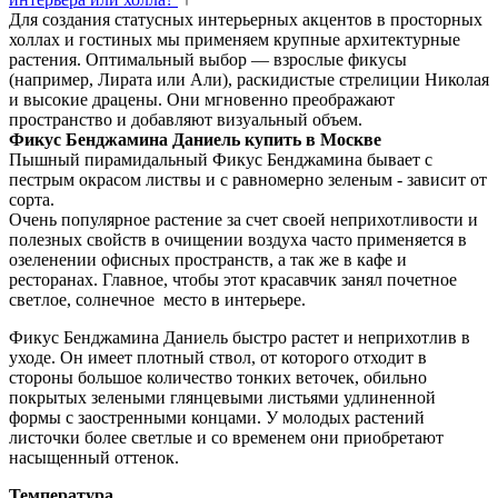
Для создания статусных интерьерных акцентов в просторных
холлах и гостиных мы применяем крупные архитектурные
растения. Оптимальный выбор — взрослые фикусы
(например, Лирата или Али), раскидистые стрелиции Николая
и высокие драцены. Они мгновенно преображают
пространство и добавляют визуальный объем.
Фикус Бенджамина Даниель купить в Москве
Пышный пирамидальный Фикус Бенджамина бывает с
пестрым окрасом листвы и с равномерно зеленым - зависит от
сорта.
Очень популярное растение за счет своей неприхотливости и
полезных свойств в очищении воздуха часто применяется в
озеленении офисных пространств, а так же в кафе и
ресторанах. Главное, чтобы этот красавчик занял почетное
светлое, солнечное место в интерьере.
Фикус Бенджамина Даниель быстро растет и неприхотлив в
уходе. Он имеет плотный ствол, от которого отходит в
стороны большое количество тонких веточек, обильно
покрытых зелеными глянцевыми листьями удлиненной
формы с заостренными концами. У молодых растений
листочки более светлые и со временем они приобретают
насыщенный оттенок.
Температура