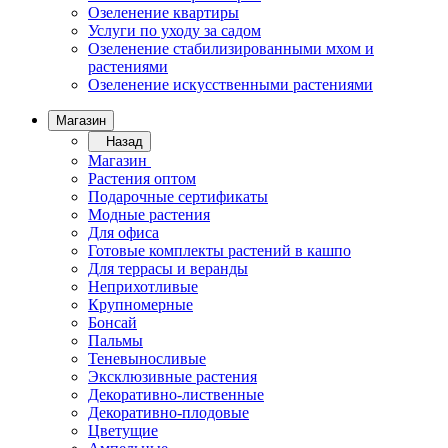
Озеленение квартиры
Услуги по уходу за садом
Озеленение стабилизированными мхом и
растениями
Озеленение искусственными растениями
Магазин
Назад
Магазин
Растения оптом
Подарочные сертификаты
Модные растения
Для офиса
Готовые комплекты растений в кашпо
Для террасы и веранды
Неприхотливые
Крупномерные
Бонсай
Пальмы
Теневыносливые
Эксклюзивные растения
Декоративно-лиственные
Декоративно-плодовые
Цветущие