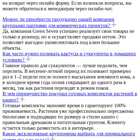
на возврат через онлайн форму. Если возникли вопросы, вы
можете обратиться к менеджерам через онлайн-чат.
Можно ли приобрести продукцию нашей компании
крупными партиями для коммерческих проектов?
Да, компания Green Seven успешно реализует свои товары не
только в розницу, но и осуществляет продажи оптом. Это
позволяет выгодно укомплектовать под ключ большие
объекты.
Как часто нужно поливать кактусы и суккуленты в домашних
условиях?
Главное правило для суккулентов — лучше недолить, чем
перелить. В весенне-летний период их поливают примерно
раз в 1–2 недели после полного высыхания земляного кома, а
в холодное время года полив сокращают до одного раза в
месяц, так как растения переходят в режим покоя.
В чем преимущество покупки готовых комплектов растений в
кашпо?
Готовые комплекты экономят время и гарантируют 100%
приживаемость. Растения уже профессионально пересажены
биологами в подходящие по размеру и стилю кашпо с
правильным дренажом и питательным грунтом. Клиенту
остается только разместить их в интерьере.
Какие эксклюзивные крупномеры выбрать для премиального
интерьера или холла?