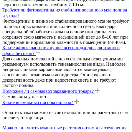
верхнего слоя земли на глубину 7-10 см..
Требуют ли фитокартины из стабилизированного мха полива
и ухода?
Фитокартины и панно из стабилизированного мха не требуют
полива, опрыскивания или солнечного света. Благодаря
специальной обработке соком на основе глицерина, мох
сохраняет свою мягкость и насыщенный цвет до 8–10 лет при
поддержании нормальной влажности в помещении (от 40%).
Какие живые растения лучше всего подходят для темного
офиса без окон?
Для офисных помещений с искусственным освещением мы
рекомендуем использовать теневыносливые виды. Наиболее
неприхотливыми вариантами являются замиокулькас,
сансевиерия, аглаонема и аспидистра. Они сохраняют
декоративность даже при недостатке света и не требуют
частого полива.
Возможен ли самовывоз заказанного товара?
Самовывоза у нас нет
Какие возможны способы оплаты?
Оплатить заказ можно на сайте онлайн или на расчетный счет
по счету от юр.лица
Можно ли купить комнатные растения оптом для озеленения