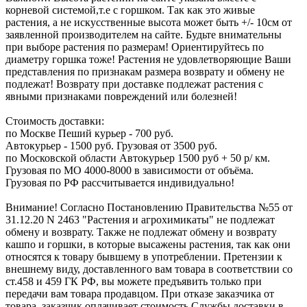
корневой системой,т.е с горшком. Так как это живые
растения, а не искусственные высота может быть +/- 10см от
заявленной производителем на сайте. Будьте внимательны
при выборе растения по размерам! Ориентируйтесь по
диаметру горшка тоже! Растения не удовлетворяющие Ваши
представления по признакам размера возврату и обмену не
подлежат! Возврату при доставке подлежат растения с
явными признаками повреждений или болезней!
Стоимость доставки:
по Москве Пеший курьер - 700 руб.
Автокурьер - 1500 руб. Грузовая от 3500 руб.
по Московской области Автокурьер 1500 руб + 50 р/ км.
Грузовая по МО 4000-8000 в зависимости от объёма.
Грузовая по РФ рассчитывается индивидуально!
Внимание! Согласно Постановлению Правительства №55 от
31.12.20 N 2463 "Растения и агрохимикаты" не подлежат
обмену и возврату. Также не подлежат обмену и возврату
кашпо и горшки, в которые высажены растения, так как они
относятся к товару бывшему в употреблении. Претензии к
внешнему виду, доставленного вам товара в соответствии со
ст.458 и 459 ГК РФ, вы можете предъявить только при
передачи вам товара продавцом. При отказе заказчика от
товара, заказчик оплачивает стоимость Службы доставки в