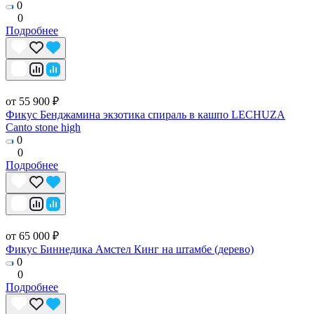
0
0
Подробнее
от 55 900 ₽
Фикус Бенджамина экзотика спираль в кашпо LECHUZA
Canto stone high
0
0
Подробнее
от 65 000 ₽
Фикус Биннедика Амстел Кинг на штамбе (дерево)
0
0
Подробнее