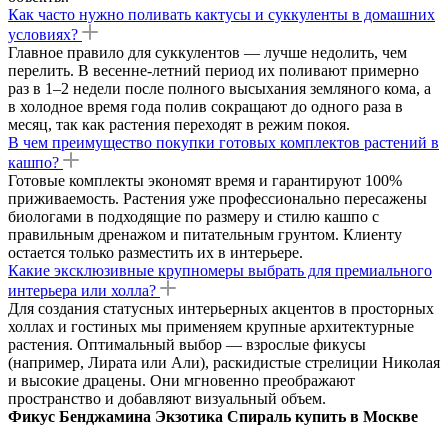
Как часто нужно поливать кактусы и суккуленты в домашних
условиях?
Главное правило для суккулентов — лучше недолить, чем
перелить. В весенне-летний период их поливают примерно
раз в 1–2 недели после полного высыхания земляного кома, а
в холодное время года полив сокращают до одного раза в
месяц, так как растения переходят в режим покоя.
В чем преимущество покупки готовых комплектов растений в
кашпо?
Готовые комплекты экономят время и гарантируют 100%
приживаемость. Растения уже профессионально пересажены
биологами в подходящие по размеру и стилю кашпо с
правильным дренажом и питательным грунтом. Клиенту
остается только разместить их в интерьере.
Какие эксклюзивные крупномеры выбрать для премиального
интерьера или холла?
Для создания статусных интерьерных акцентов в просторных
холлах и гостиных мы применяем крупные архитектурные
растения. Оптимальный выбор — взрослые фикусы
(например, Лирата или Али), раскидистые стрелиции Николая
и высокие драцены. Они мгновенно преображают
пространство и добавляют визуальный объем.
Фикус Бенджамина Экзотика Спираль купить в Москве