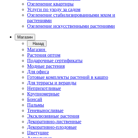
Озеленение квартиры
Услуги по уходу за садом
Озеленение стабилизированными мхом и
растениями
Озеленение искусственными растениями
Магазин
Назад
Магазин
Растения оптом
Подарочные сертификаты
Модные растения
Для офиса
Готовые комплекты растений в кашпо
Для террасы и веранды
Неприхотливые
Крупномерные
Бонсай
Пальмы
Теневыносливые
Эксклюзивные растения
Декоративно-лиственные
Декоративно-плодовые
Цветущие