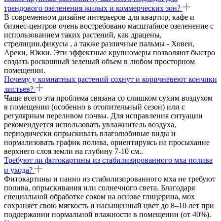
трендового озеленения жилых и коммерческих зон?
В современном дизайне интерьеров для квартир, кафе и
бизнес-центров очень востребовано масштабное озеленение с
использованием таких растений, как драцены,
стрелиции,фикусы , а также различные пальмы - Ховеи,
Ареки, Юкки. Эти эффектные крупномеры позволяют быстро
создать роскошный зеленый объем в любом просторном
помещении.
Почему у комнатных растений сохнут и коричневеют кончики
листьев?
Чаще всего эта проблема связана со слишком сухим воздухом
в помещении (особенно в отопительный сезон) или с
регулярным переливом почвы. Для исправления ситуации
рекомендуется использовать увлажнитель воздуха,
периодически опрыскивать влаголюбивые виды и
нормализовать график полива, ориентируясь на просыхание
верхнего слоя земли на глубину 7-10 см..
Требуют ли фитокартины из стабилизированного мха полива
и ухода?
Фитокартины и панно из стабилизированного мха не требуют
полива, опрыскивания или солнечного света. Благодаря
специальной обработке соком на основе глицерина, мох
сохраняет свою мягкость и насыщенный цвет до 8–10 лет при
поддержании нормальной влажности в помещении (от 40%).