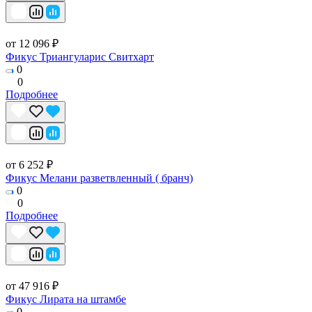
от 12 096 ₽
Фикус Триангуларис Свитхарт
0
0
Подробнее
от 6 252 ₽
Фикус Мелани разветвленный ( бранч)
0
0
Подробнее
от 47 916 ₽
Фикус Лирата на штамбе
0