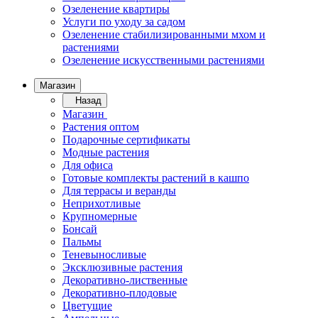
Озеленение квартиры
Услуги по уходу за садом
Озеленение стабилизированными мхом и
растениями
Озеленение искусственными растениями
Магазин
Назад
Магазин
Растения оптом
Подарочные сертификаты
Модные растения
Для офиса
Готовые комплекты растений в кашпо
Для террасы и веранды
Неприхотливые
Крупномерные
Бонсай
Пальмы
Теневыносливые
Эксклюзивные растения
Декоративно-лиственные
Декоративно-плодовые
Цветущие