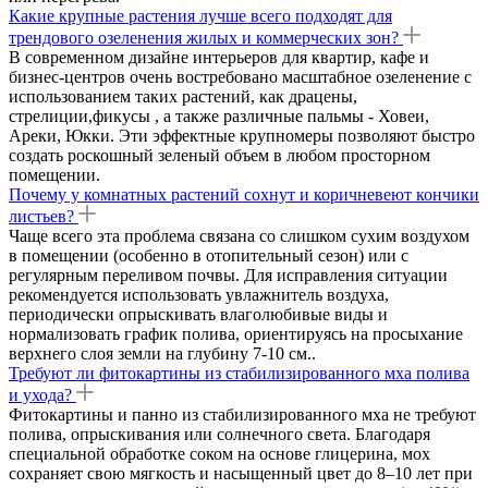
Какие крупные растения лучше всего подходят для
трендового озеленения жилых и коммерческих зон?
В современном дизайне интерьеров для квартир, кафе и
бизнес-центров очень востребовано масштабное озеленение с
использованием таких растений, как драцены,
стрелиции,фикусы , а также различные пальмы - Ховеи,
Ареки, Юкки. Эти эффектные крупномеры позволяют быстро
создать роскошный зеленый объем в любом просторном
помещении.
Почему у комнатных растений сохнут и коричневеют кончики
листьев?
Чаще всего эта проблема связана со слишком сухим воздухом
в помещении (особенно в отопительный сезон) или с
регулярным переливом почвы. Для исправления ситуации
рекомендуется использовать увлажнитель воздуха,
периодически опрыскивать влаголюбивые виды и
нормализовать график полива, ориентируясь на просыхание
верхнего слоя земли на глубину 7-10 см..
Требуют ли фитокартины из стабилизированного мха полива
и ухода?
Фитокартины и панно из стабилизированного мха не требуют
полива, опрыскивания или солнечного света. Благодаря
специальной обработке соком на основе глицерина, мох
сохраняет свою мягкость и насыщенный цвет до 8–10 лет при