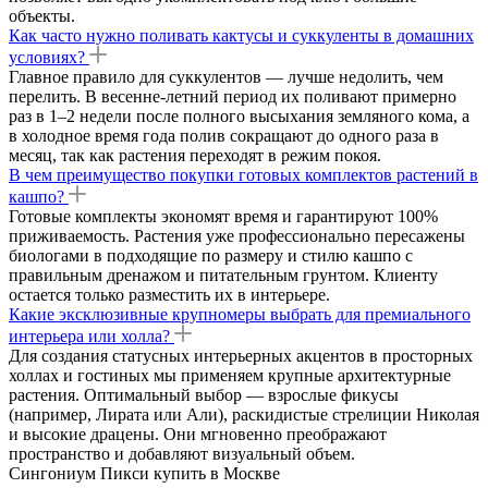
объекты.
Как часто нужно поливать кактусы и суккуленты в домашних
условиях?
Главное правило для суккулентов — лучше недолить, чем
перелить. В весенне-летний период их поливают примерно
раз в 1–2 недели после полного высыхания земляного кома, а
в холодное время года полив сокращают до одного раза в
месяц, так как растения переходят в режим покоя.
В чем преимущество покупки готовых комплектов растений в
кашпо?
Готовые комплекты экономят время и гарантируют 100%
приживаемость. Растения уже профессионально пересажены
биологами в подходящие по размеру и стилю кашпо с
правильным дренажом и питательным грунтом. Клиенту
остается только разместить их в интерьере.
Какие эксклюзивные крупномеры выбрать для премиального
интерьера или холла?
Для создания статусных интерьерных акцентов в просторных
холлах и гостиных мы применяем крупные архитектурные
растения. Оптимальный выбор — взрослые фикусы
(например, Лирата или Али), раскидистые стрелиции Николая
и высокие драцены. Они мгновенно преображают
пространство и добавляют визуальный объем.
Сингониум Пикси купить в Москве