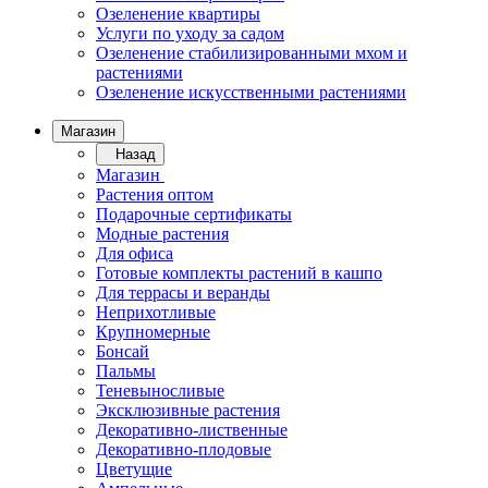
Озеленение квартиры
Услуги по уходу за садом
Озеленение стабилизированными мхом и
растениями
Озеленение искусственными растениями
Магазин
Назад
Магазин
Растения оптом
Подарочные сертификаты
Модные растения
Для офиса
Готовые комплекты растений в кашпо
Для террасы и веранды
Неприхотливые
Крупномерные
Бонсай
Пальмы
Теневыносливые
Эксклюзивные растения
Декоративно-лиственные
Декоративно-плодовые
Цветущие