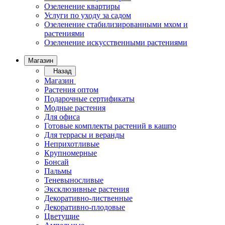
Озеленение квартиры
Услуги по уходу за садом
Озеленение стабилизированными мхом и
растениями
Озеленение искусственными растениями
Магазин
Назад
Магазин
Растения оптом
Подарочные сертификаты
Модные растения
Для офиса
Готовые комплекты растений в кашпо
Для террасы и веранды
Неприхотливые
Крупномерные
Бонсай
Пальмы
Теневыносливые
Эксклюзивные растения
Декоративно-лиственные
Декоративно-плодовые
Цветущие