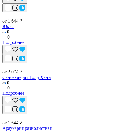
от 1 644 ₽
Юкка
0
0
Подробнее
от 2 074 ₽
Сансевиерия Голд Хани
0
0
Подробнее
от 1 644 ₽
Араукария разнолистная