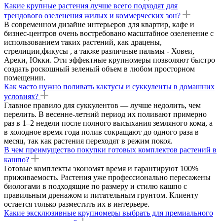
Какие крупные растения лучше всего подходят для
трендового озеленения жилых и коммерческих зон?
В современном дизайне интерьеров для квартир, кафе и
бизнес-центров очень востребовано масштабное озеленение с
использованием таких растений, как драцены,
стрелиции,фикусы , а также различные пальмы - Ховеи,
Ареки, Юкки. Эти эффектные крупномеры позволяют быстро
создать роскошный зеленый объем в любом просторном
помещении.
Как часто нужно поливать кактусы и суккуленты в домашних
условиях?
Главное правило для суккулентов — лучше недолить, чем
перелить. В весенне-летний период их поливают примерно
раз в 1–2 недели после полного высыхания земляного кома, а
в холодное время года полив сокращают до одного раза в
месяц, так как растения переходят в режим покоя.
В чем преимущество покупки готовых комплектов растений в
кашпо?
Готовые комплекты экономят время и гарантируют 100%
приживаемость. Растения уже профессионально пересажены
биологами в подходящие по размеру и стилю кашпо с
правильным дренажом и питательным грунтом. Клиенту
остается только разместить их в интерьере.
Какие эксклюзивные крупномеры выбрать для премиального