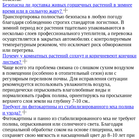
Безопасна ли доставка живых горшечных растений в зимнее
время или в сильную жару?
Транспортировка полностью безопасна в любую погоду
благодаря соблюдению строгих стандартов логистики. В
зимний период все растения тщательно упаковываются в
несколько слоев профессионального утеплителя, а перевозка
осуществляется в закрытых автомобилях с контролируемым
температурным режимом, что исключает риск обморожения
или перегрева.
Почему у комнатных растений сохнут и коричневеют кончики
листьев?
Чаще всего эта проблема связана со слишком сухим воздухом
в помещении (особенно в отопительный сезон) или с
регулярным переливом почвы. Для исправления ситуации
рекомендуется использовать увлажнитель воздуха,
периодически опрыскивать влаголюбивые виды и
нормализовать график полива, ориентируясь на просыхание
верхнего слоя земли на глубину 7-10 см..
Требуют ли фитокартины из стабилизированного мха полива
и ухода?
Фитокартины и панно из стабилизированного мха не требуют
полива, опрыскивания или солнечного света. Благодаря
специальной обработке соком на основе глицерина, мох
сохраняет свою мягкость и насыщенный цвет до 8–10 лет при