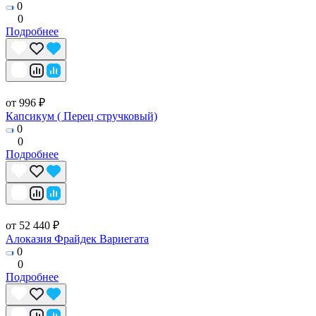
0
0
Подробнее
от 996 ₽
Капсикум ( Перец стручковый)
0
0
Подробнее
от 52 440 ₽
Алоказия Фрайдек Вариегата
0
0
Подробнее